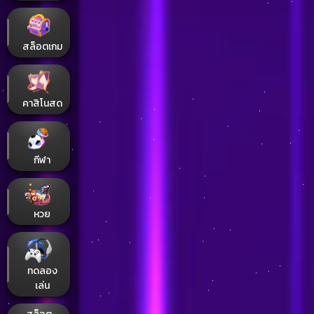
สล็อตเกม
คาสิโนสด
กีฬา
หวย
ทดลอง
เล่น