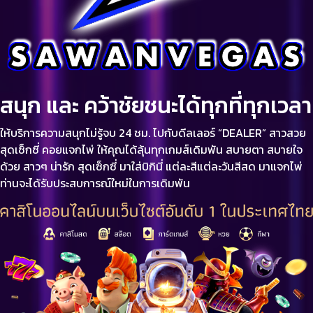
สนุก และ คว้าชัยชนะได้ทุกที่ทุกเวลา
ให้บริการความสนุกไม่รู้จบ 24 ชม. ไปกับดีลเลอร์ “DEALER” สาวสวย
สุดเซ็กซี่ คอยแจกไพ่ ให้คุณได้ลุ้นทุกเกมส์เดิมพัน สบายตา สบายใจ
ด้วย สาวๆ น่ารัก สุดเซ็กซี่ มาใส่บิกินี่ แต่ละสีแต่ละวันสีสด มาแจกไพ่
ท่านจะได้รับประสบการณ์ใหม่ในการเดิมพัน