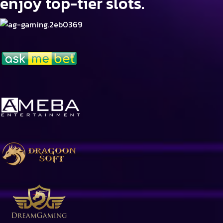
enjoy top-tier slots.