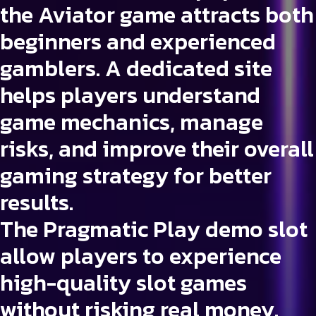
the Aviator game attracts both
beginners and experienced
gamblers. A dedicated site
helps players understand
game mechanics, manage
risks, and improve their overall
gaming strategy for better
results.
The
Pragmatic Play demo slot
allow players to experience
high-quality slot games
without risking real money.