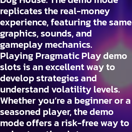
replicates the real-money
experience, featuring the same
graphics, sounds, and
gameplay mechanics.
Playing Pragmatic Play demo
slots is an excellent way to
develop strategies and
understand volatility levels.
Whether you’re a beginner or a
seasoned player, the demo
mode offers a risk-free way to