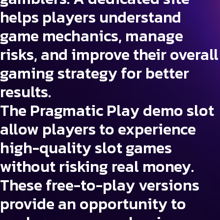
helps players understand
game mechanics, manage
risks, and improve their overall
gaming strategy for better
results.
The
Pragmatic Play demo slot
allow players to experience
high-quality slot games
without risking real money.
These free-to-play versions
provide an opportunity to