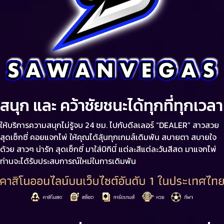
สนุก และ คว้าชัยชนะได้ทุกที่ทุกเวลา
ให้บริการความสนุกไม่รู้จบ 24 ชม. ไปกับดีลเลอร์ “DEALER” สาวสวย
สุดเซ็กซี่ คอยแจกไพ่ ให้คุณได้ลุ้นทุกเกมส์เดิมพัน สบายตา สบายใจ
ด้วย สาวๆ น่ารัก สุดเซ็กซี่ มาใส่บิกินี่ แต่ละสีแต่ละวันสีสด มาแจกไพ่
ท่านจะได้รับประสบการณ์ใหม่ในการเดิมพัน