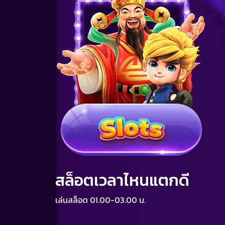
สล็อตเวลาไหนแตกดี
เล่นสล็อต 01.00-03.00 น.