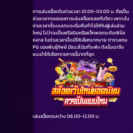
การเล่นสล็อตในช่วงเวลา 01.00-03.00 น. ถือเป็น
ช่วงเวลาทองของการเล่นสล็อตเลยทีเดียว เพราะใน
ช่วงเวลานี้ระบบเกมจะเริ่มคืนกำไรให้กับผู้เล่นส่วน
ใหญ่ ไม่ว่าจะเป็นฟรีสปินหรือแจ็กพอตระดับเฟิร์ส
คลาส ในช่วงเวลานี้จะมีให้เลือกมากมาย ตารางเกม
PG ของพันธุ์ทิพย์ มีแนวโน้มที่จะพัง ดังนั้นเราจึง
แนะนำให้เลือกรายการนี้มากที่สุด
เล่นสล็อตระหว่าง 06.00-12.00 น.