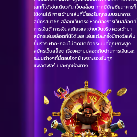
เลทก็ได้เช่นเดียวกัน เว็บสล็อต หากมีบัญชีธนาคารก็
ใช้งานได้ การเข้ามาเล่นที่นี่รองรับทุกระบบธนาคาร
สมัครสมาชิก สล็อตเว็บตรง หากต้องการเว็บสล็อตที่
การเงินดี การเงินสเถียรและจ่ายเงินจริง ควรเข้ามา
สมัครเล่นสล็อตที่นี่ได้เลย เล่นแต่ละครั้งมีรางวัลเพิ่ม
ขึ้นรัวๆ ฝาก-ถอนไม่ติดขัดด้วยระบบที่คุณภาพสูง
สมัครเว็บสล็อต เรื่องความปลอดภัยด้านการเงินและ
ระบบต่างๆที่นี่ตอบโจทย์ เพราะรองรับทุก
แพลตฟอร์มและทุกช่องทาง