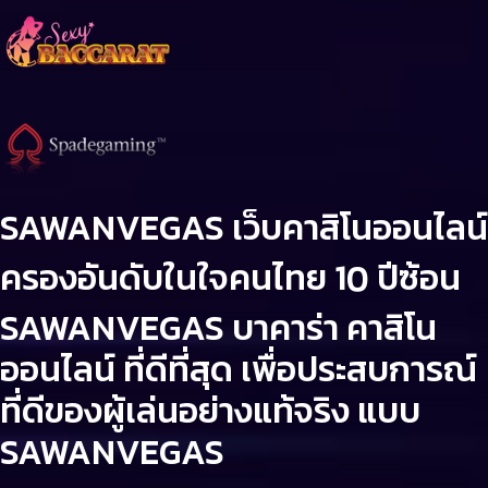
SAWANVEGAS เว็บคาสิโนออนไลน์
ครองอันดับในใจคนไทย 10 ปีซ้อน
SAWANVEGAS บาคาร่า คาสิโน
ออนไลน์ ที่ดีที่สุด เพื่อประสบการณ์
ที่ดีของผู้เล่นอย่างแท้จริง แบบ
SAWANVEGAS