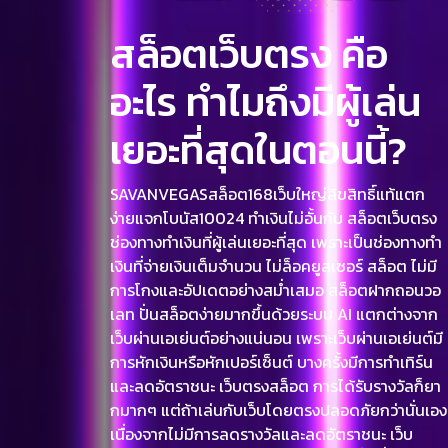
สล็อตเว็บตรง คือ
อะไร ทำไมถึงมีผู้เล่น
เยอะที่สุดในตอนนี้?
SAVANVEGASสล็อต168เว็บใหญ่ลิขสิทธิ์แท้แตก
ง่ายแจกโบนัส10024
ทำเงินไม่อั้นกับ สล็อตเว็บตรง
ช่องทางทำเงินที่ผู้เล่นเยอะที่สุด เพราะเป็นช่องทางทำ
เงินที่จ่ายเงินเต็มจำนวน ไม่ล็อคยูสเซอร์ สล็อต ไม่มี
การโกงและอัปเดตอย่างสม่ำเสมอ สล็อตฝากถอนวอ
เลท ปั่นสล็อตง่ายมากขึ้นด้วยระบบ AI แตกต่างจาก
เว็บผ่านเอเย่นต์อย่างแน่นอน เพราะเว็บผ่านเอเย่นต์มี
การหักเงินหรือหักเปอร์เซ็นต์ บางครั้งมีการทำเทิร์น
และลดอัตราชนะ เว็บตรงสล็อต การได้รับรางวัลก็ยา
กมากๆ แต่ถ้าเล่นกับเว็บโดยตรงปลอดภัยกว่านั่นเอง
เนื่องจากไม่มีการลดรางวัลและลดอัตราชนะ เว็บ