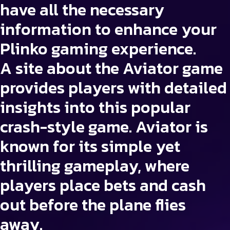
have all the necessary
information to enhance your
Plinko gaming experience.
A
site about the Aviator game
provides players with detailed
insights into this popular
crash-style game. Aviator is
known for its simple yet
thrilling gameplay, where
players place bets and cash
out before the plane flies
away.