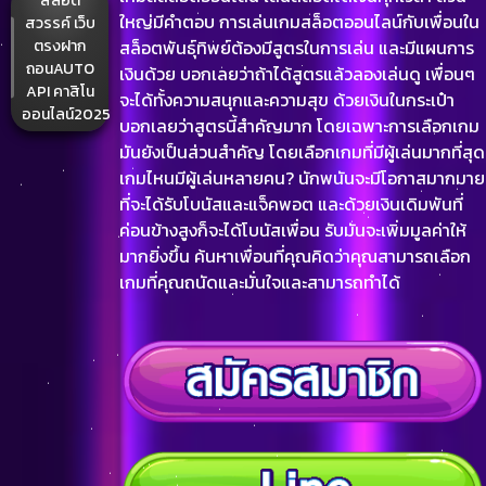
สล็อต
ใหญ่มีคำตอบ การเล่นเกมสล็อตออนไลน์กับเพื่อนใน
สวรรค์ เว็บ
สล็อตพันธุ์ทิพย์ต้องมีสูตรในการเล่น และมีแผนการ
ตรงฝาก
ถอนAUTO
เงินด้วย บอกเลยว่าถ้าได้สูตรแล้วลองเล่นดู เพื่อนๆ
API คาสิโน
จะได้ทั้งความสนุกและความสุข ด้วยเงินในกระเป๋า
ออนไลน์2025
บอกเลยว่าสูตรนี้สำคัญมาก โดยเฉพาะการเลือกเกม
มันยังเป็นส่วนสำคัญ โดยเลือกเกมที่มีผู้เล่นมากที่สุด
เกมไหนมีผู้เล่นหลายคน? นักพนันจะมีโอกาสมากมาย
ที่จะได้รับโบนัสและแจ็คพอต และด้วยเงินเดิมพันที่
ค่อนข้างสูงก็จะได้โบนัสเพื่อน รับมันจะเพิ่มมูลค่าให้
มากยิ่งขึ้น ค้นหาเพื่อนที่คุณคิดว่าคุณสามารถเลือก
เกมที่คุณถนัดและมั่นใจและสามารถทำได้