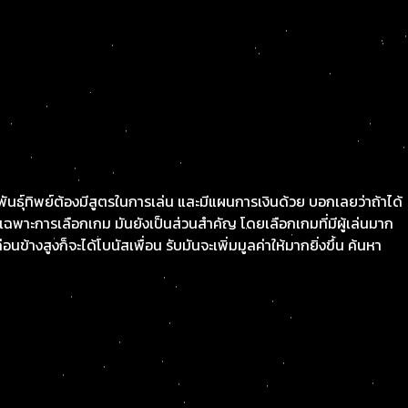
ธุ์ทิพย์ต้องมีสูตรในการเล่น และมีแผนการเงินด้วย บอกเลยว่าถ้าได้
เฉพาะการเลือกเกม มันยังเป็นส่วนสำคัญ โดยเลือกเกมที่มีผู้เล่นมาก
้างสูงก็จะได้โบนัสเพื่อน รับมันจะเพิ่มมูลค่าให้มากยิ่งขึ้น ค้นหา