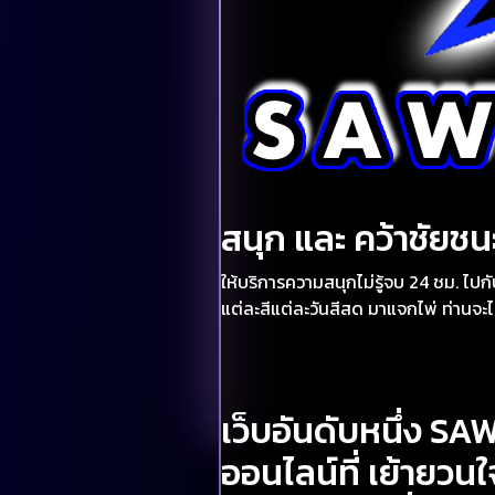
สนุก และ คว้าชัยชนะ
ให้บริการความสนุกไม่รู้จบ 24 ชม. ไปกั
แต่ละสีแต่ละวันสีสด มาแจกไพ่ ท่านจะ
เว็บอันดับหนึ่ง S
ออนไลน์ที่ เย้ายวนใ