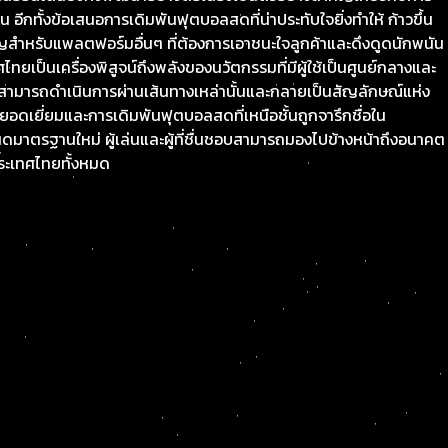
กทั้งข้อเสนอการเดิมพันฟุตบอลสดที่น่าประทับใจยิ่งทำให้ ก้าวขึ้น
ัญสำหรับแพลตฟอร์มอื่นๆ ที่ต้องการเอาชนะใจลูกค้าและดึงดูดนักพนัน
ป็นเครื่องพิสูจน์ถึงพลังของนวัตกรรมที่มีผู้ใช้เป็นศูนย์กลางและ
นาน สามารถดำเนินการผ่านเส้นทางเหล่านั้นและกลายเป็นสัญลักษณ์แห่ง
ดเยี่ยมและการเดิมพันฟุตบอลสดที่เหนือชั้นถูกจารึกชื่อใน
าตรฐานใหม่ ผู้เล่นและผู้ที่ชื่นชอบสามารถมองไปข้างหน้าถึงอนาคต
ประเทศไทยทั้งหมด