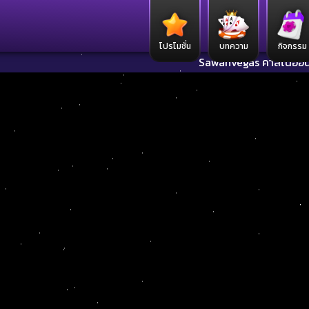
โปรโมชั่น
บทความ
กิจกรรม
Sawanvegas คาสิโนออนไลน์ สล็อตออนไลน์ ที่