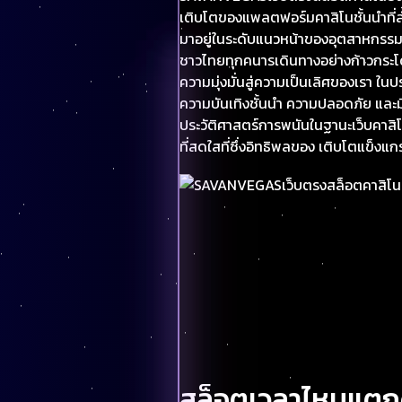
เติบโตของแพลตฟอร์มคาสิโนชั้นนำที่ล้
มาอยู่ในระดับแนวหน้าของอุตสาหกรรมค
ชาวไทยทุกคนารเดินทางอย่างก้าวกระโดด
ความมุ่งมั่นสู่ความเป็นเลิศของเรา ใน
ความบันเทิงชั้นนำ ความปลอดภัย และม
ประวัติศาสตร์การพนันในฐานะเว็บคาส
ที่สดใสที่ซึ่งอิทธิพลของ เติบโตแข็ง
สล็อตเวลาไหนแตก