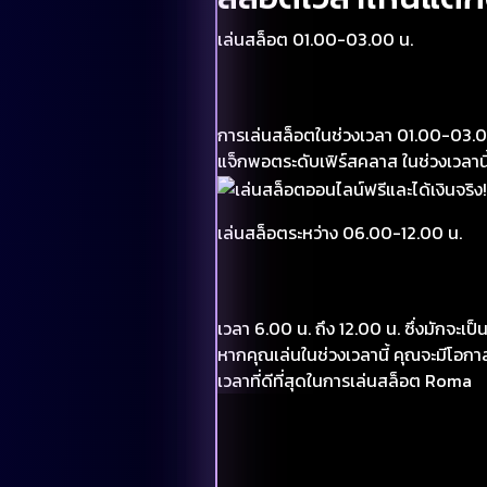
เล่นสล็อต 01.00-03.00 น.
การเล่นสล็อตในช่วงเวลา 01.00-03.00 น
แจ็กพอตระดับเฟิร์สคลาส ในช่วงเวลานี้
เล่นสล็อตระหว่าง 06.00-12.00 น.
เวลา 6.00 น. ถึง 12.00 น. ซึ่งมักจะเป
หากคุณเล่นในช่วงเวลานี้ คุณจะมีโอกา
เวลาที่ดีที่สุดในการเล่นสล็อต Roma