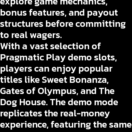
explore game mechanics,
bonus features, and payout
structures before committing
to real wagers.
With a vast selection of
Pragmatic Play demo slots,
players can enjoy popular
titles like Sweet Bonanza,
Gates of Olympus, and The
Dog House. The demo mode
replicates the real-money
experience, featuring the same