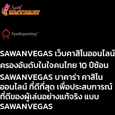
SAWANVEGAS เว็บคาสิโนออนไลน์
ครองอันดับในใจคนไทย 10 ปีซ้อน
SAWANVEGAS บาคาร่า คาสิโน
ออนไลน์ ที่ดีที่สุด เพื่อประสบการณ์
ที่ดีของผู้เล่นอย่างแท้จริง แบบ
SAWANVEGAS