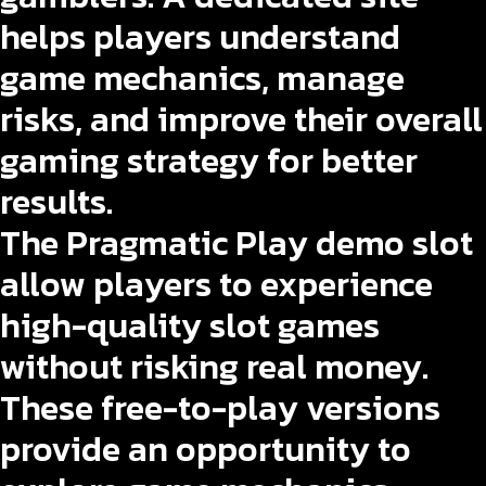
helps players understand
game mechanics, manage
risks, and improve their overall
gaming strategy for better
results.
The
Pragmatic Play demo slot
allow players to experience
high-quality slot games
without risking real money.
These free-to-play versions
provide an opportunity to