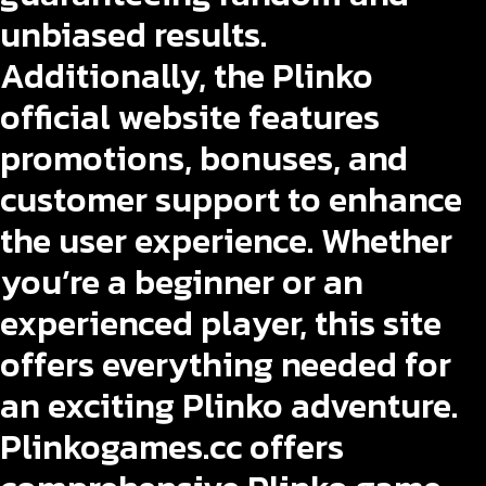
unbiased results.
Additionally, the Plinko
official website features
promotions, bonuses, and
customer support to enhance
the user experience. Whether
you’re a beginner or an
experienced player, this site
offers everything needed for
an exciting Plinko adventure.
Plinkogames.cc offers