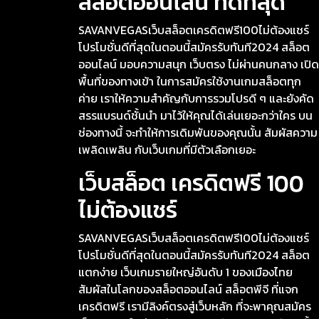
สล็อตออนไลน์ ที่ดีที่สุด
SAVANVEGASเว็บสล็อตเครดิตฟรี100ไม่ต้องแชร์
โปรโมชั่นดีที่สุดในตอนนี้สมัครรับทันที2024
สล็อต
ออนไลน์ มอบความสนุก เว็บตรง ไม่ผ่านคนกลาง เปิด
พื้นที่ของทางเข้า ในการสมัครใช้งานเกมสล็อตทุก
ค่าย เราให้ความสำคัญกับการรวมโปรดี ๆ และยังคัด
สรรแบรนด์ชั้นนำ มาไว้ให้คุณได้เล่นเยอะกว่าใคร บน
ช่องทางนี้ จะทำให้การเดิมพันของคุณนั้น สัมผัสความ
เพลิดเพลิน กับเว็บเกมที่มีตัวเลือกเยอะ
เว็บสล็อต เครดิตฟรี 100
ไม่ต้องแชร์
SAVANVEGASเว็บสล็อตเครดิต
ฟรี100ไม่ต้องแชร์
โปรโมชั่นดีที่สุดในตอนนี้สมัครรับทันที2024 สล็อต
แตกง่าย เว็บเกมรายใหญ่อันดับ 1 ของเมืองไทย
สัมผัสในโลกของสล็อตออนไลน์ สล็อตพีจี ที่แจก
เครดิตฟรี เรามีลิงค์ตรงสู่เว็บหลัก ที่จะพาคุณสมัคร