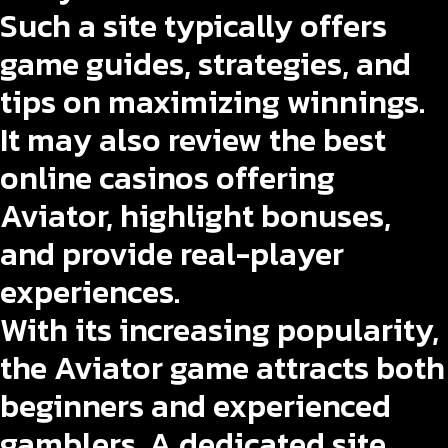
Such a site typically offers
game guides, strategies, and
tips on maximizing winnings.
It may also review the best
online casinos offering
Aviator, highlight bonuses,
and provide real-player
experiences.
With its increasing popularity,
the Aviator game attracts both
beginners and experienced
gamblers. A dedicated site