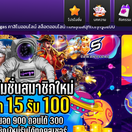
โปรโมชั่น
บทความ
กิจกรรม
ด้ทุกรูปแบบ