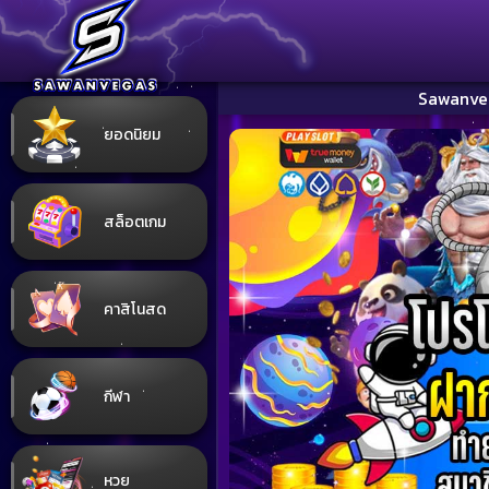
Sawanvegas คาสิโนออนไลน์ สล็อตออนไลน์ ที่ให้คุณสนุกไ
ยอดนิยม
สล็อตเกม
คาสิโนสด
กีฬา
หวย