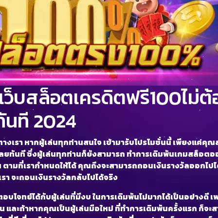
สล็อตเครดิตฟรี100ไม่ต้องแ
ทันที 2024
า หากผู้เล่นทุกท่านสนใจ เข้ามารับโปรโมชั่นนี้ เพียงแค่คุณส
้เลยทันที ซึ่งผู้เล่นทุกท่านก็ยังสามารถ ทำการเดิมพันเกมสล็อต
์น ตามที่เรากำหนดให้ได้ คุณถึงจะสามารถถอนเงินรางวัลออกไปได้จ
งเรา จะถอนเงินรางวัลกลับไปได้จริง
ด้ตอบโจทย์ได้กับผู้เล่นที่มีงบ ในการเดิมพันไม่มากได้เป็นอย่าง
 และถ้าหากคุณเป็นผู้เล่นมือใหม่ ที่ทำการเดิมพันครั้งแรก ก็