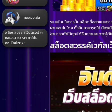
ทดลองเล่น
ระบบใหม่ในการปั่นสล็อตที่ออกแบบการ
ผ่านเอเย่นใดๆ ทั้งสิ้นสามารถให้ นักพน
สล็อตสวรรค์ เว็บตรงฝาก
สามารถทำให้คุณได้รับความสะดวกได้ใ
ถอนAUTO API คาสิโน
สล็อตสวรรค์เวกัสเว
ออนไลน์2025