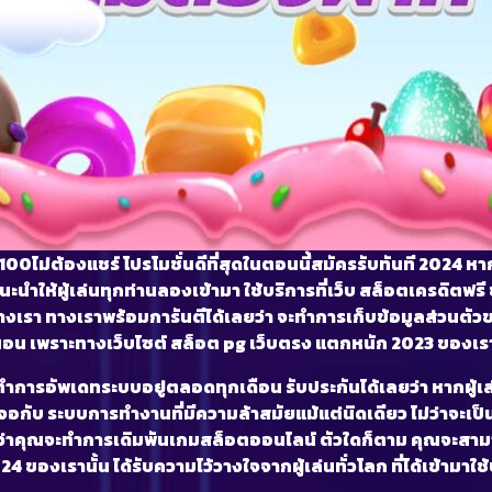
ไม่ต้องแชร์ โปรโมชั่นดีที่สุดในตอนนี้
สมัครรับทันที 2024 หาก
แนะนำให้ผู้เล่นทุกท่านลองเข้ามา ใช้บริการที่เว็บ สล็อตเครดิ
างเรา ทางเราพร้อมการันตีได้เลยว่า จะทำการเก็บข้อมูลส่วนตัวขอ
น่นอน เพราะทางเว็บไซต์ สล็อต pg เว็บตรง แตกหนัก 2023 ของ
้ทำการอัพเดทระบบอยู่ตลอดทุกเดือน รับประกันได้เลยว่า หากผู้เ
เจอกับ ระบบการทำงานที่มีความล้าสมัยแม้แต่นิดเดียว ไม่ว่าจะ
ไม่ว่าคุณจะทำการเดิมพันเกมสล็อตออนไลน์ ตัวใดก็ตาม คุณจะสามา
 ของเรานั้น ได้รับความไว้วางใจจากผู้เล่นทั่วโลก ที่ได้เข้ามาใช