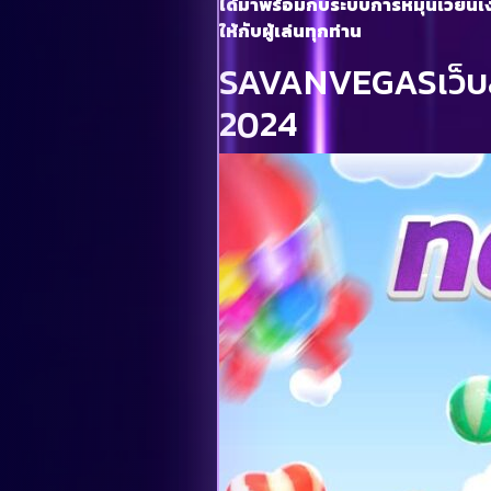
ได้มาพร้อมกับระบบการหมุนเวียนเงิน
ให้กับผู้เล่นทุกท่าน
SAVANVEGASเว็บสล็
2024