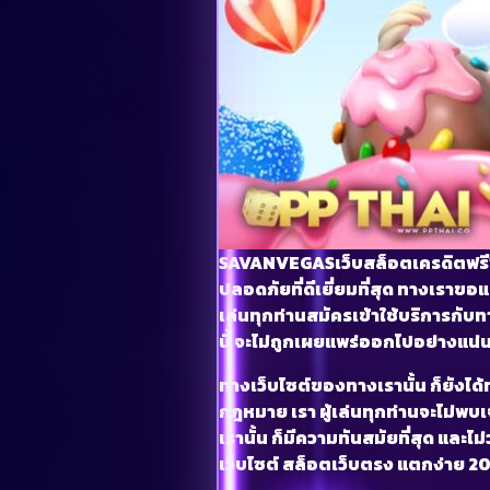
SAVANVEGASเว็บสล็อตเครดิตฟรี100
ปลอดภัยที่ดีเยี่ยมที่สุด ทางเราขอ
เล่นทุกท่านสมัครเข้าใช้บริการกับท
นี้ จะไม่ถูกเผยแพร่ออกไปอย่างแ
ทางเว็บไซต์ของทางเรานั้น ก็ยังได
กฎหมาย เรา ผู้เล่นทุกท่านจะไม่พบ
เรานั้น ก็มีความทันสมัยที่สุด และ
เว็บไซต์ สล็อตเว็บตรง แตกง่าย 2024