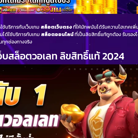
ใช้บริการกับเว็บเกม
สล็อตเว็บตรง
ที่ให้นักพนันได้รับความไฮเทคเพิ่ม
ันได้ใช้บริการกับเกม
สล็อตออนไลน์
ที่เป็นลิขสิทธิ์แท้ถูกต้อง รับรอง
นทุกช่องทางจริง
็บสล็อตวอเลท ลิขสิทธิ์แท้ 2024