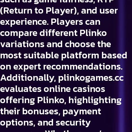
(Return to Player), and user
experience. Players can
compare different Plinko
variations and choose the
most suitable platform based
on expert recommendations.
Additionally, plinkogames.cc
evaluates online casinos
offering Plinko, highlighting
their bonuses, payment
options, and security