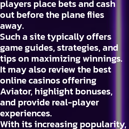
players place bets and cash
out before the plane flies
away.
Such a site typically offers
game guides, strategies, and
tips on maximizing winnings.
It may also review the best
online casinos offering
Aviator, highlight bonuses,
and provide real-player
experiences.
With its increasing popularity,