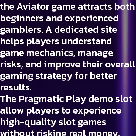
the Aviator game attracts both
beginners and experienced
gamblers. A dedicated site
helps players understand
game mechanics, manage
risks, and improve their overall
gaming strategy for better
results.
The
Pragmatic Play demo slot
allow players to experience
high-quality slot games
without risking real money.