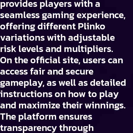
provides players with a
seamless gaming experience,
offering different Plinko
variations with adjustable
risk levels and multipliers.
On the official site, users can
access fair and secure
gameplay, as well as detailed
instructions on how to play
and maximize their winnings.
The platform ensures
transparency through