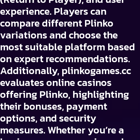
experience. Players can
compare different Plinko
variations and choose the
most suitable platform based
on expert recommendations.
Additionally, plinkogames.cc
evaluates online casinos
offering Plinko, highlighting
their bonuses, payment
options, and security
measures. Whether you’re a