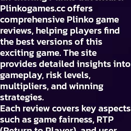
Plinkogames.cc offers
comprehensive Plinko game
reviews
, helping players find
the best versions of this
exciting game. The site
provides detailed insights into
gameplay, risk levels,
multipliers, and winning
strategies.
Each review covers key aspects
such as game fairness, RTP
(Return to Player), and user