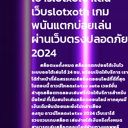
เว็บslotxoth เกม
พนันแตกบ่อยเล่น
ผ่านเว็บตรงปลอดภัย
2024
สล็อตxoทั้งหมด สล็อตแตกบ่อยได้เงินไว
ระบบออโต้เล่นได้ 24 ชม. พร้อมเปิดให้บริการ เรา
ได้ทำหน้าที่คัดสรรเกมส์สล็อตออนไลน์ที่ดีที่สุด
ในตอนนี้ ดาวน์โหลดslotxo auto เวอร์ชั่น
ล่าสุดสล็อตทดลองเล่นฟรีเปิดให้บริการสำหรับ
มือใหม่ ที่เริ่มสนใจเล่นสล็อตออนไลน์ หากคุณมี
เงินเดิมพันน้อยและยังไม่กล้าเสียง
ลงทุน
ดาวน์โหลดslotxo 2024
เว็บเราได้
รวบรวมเกมสล็อต เล่นง่ายได้เงินจริงทั้งหมด
สามารถเล่นสล็อตออนไลน์ผ่านทางแอพพลิ