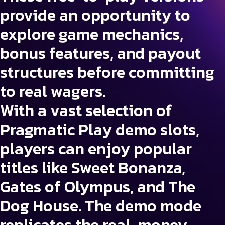
provide an opportunity to
explore game mechanics,
bonus features, and payout
structures before committing
to real wagers.
With a vast selection of
Pragmatic Play demo slots,
players can enjoy popular
titles like Sweet Bonanza,
Gates of Olympus, and The
Dog House. The demo mode