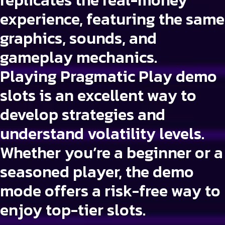
replicates the real-money
experience, featuring the same
graphics, sounds, and
gameplay mechanics.
Playing Pragmatic Play demo
slots is an excellent way to
develop strategies and
understand volatility levels.
Whether you’re a beginner or a
seasoned player, the demo
mode offers a risk-free way to
enjoy top-tier slots.