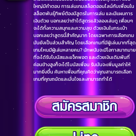
ใหญ่มีคำตอบ การเล่นเกมสล็อตออนไลน์กับเพื่อนใน
สล็อตพันธุ์ทิพย์ต้องมีสูตรในการเล่น และมีแผนการ
เงินด้วย บอกเลยว่าถ้าได้สูตรแล้วลองเล่นดู เพื่อนๆ
จะได้ทั้งความสนุกและความสุข ด้วยเงินในกระเป๋า
บอกเลยว่าสูตรนี้สำคัญมาก โดยเฉพาะการเลือกเกม
มันยังเป็นส่วนสำคัญ โดยเลือกเกมที่มีผู้เล่นมากที่สุด
เกมไหนมีผู้เล่นหลายคน? นักพนันจะมีโอกาสมากมาย
ที่จะได้รับโบนัสและแจ็คพอต และด้วยเงินเดิมพันที่
ค่อนข้างสูงก็จะได้โบนัสเพื่อน รับมันจะเพิ่มมูลค่าให้
มากยิ่งขึ้น ค้นหาเพื่อนที่คุณคิดว่าคุณสามารถเลือก
เกมที่คุณถนัดและมั่นใจและสามารถทำได้