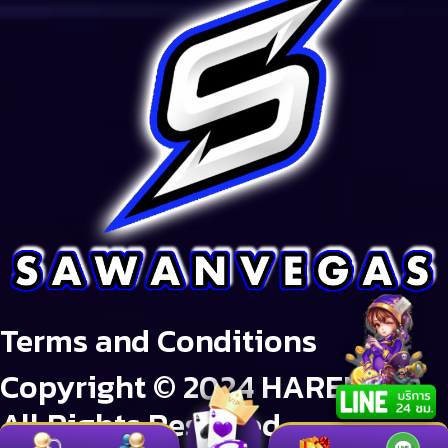
Terms and Conditions
Copyright © 2024 HAREM789
All Rights Reserved.