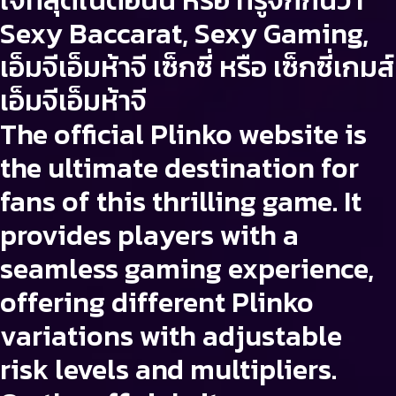
Sexy Baccarat, Sexy Gaming,
เอ็มจีเอ็มห้าจี เซ็กซี่ หรือ เซ็กซี่เกมส์
เอ็มจีเอ็มห้าจี
The
official Plinko website
is
the ultimate destination for
fans of this thrilling game. It
provides players with a
seamless gaming experience,
offering different Plinko
variations with adjustable
risk levels and multipliers.