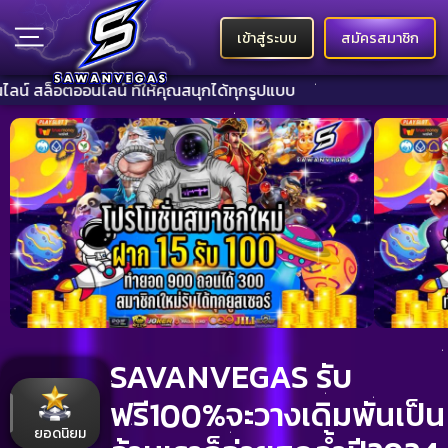
เข้าสู่ระบบ
สมัครสมาชิก
ที่ให้คุณสนุกได้ทุกรูปแบบ
SAVANVEGAS รับ
ฟรี100%จะวางเดิมพันเป็น
ยอดนิยม