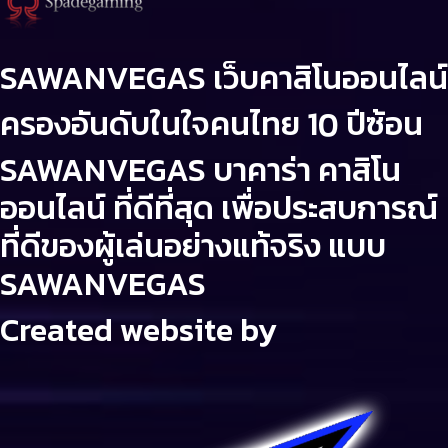
SAWANVEGAS เว็บคาสิโนออนไลน์
ครองอันดับในใจคนไทย 10 ปีซ้อน
SAWANVEGAS บาคาร่า คาสิโน
ออนไลน์ ที่ดีที่สุด เพื่อประสบการณ์
ที่ดีของผู้เล่นอย่างแท้จริง แบบ
SAWANVEGAS
Created website by