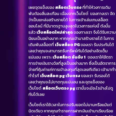
เผยจุดแข็งของ
สล็อตเว็บตรง
ที่ทำให้วงการเดิม
พันต้องสั่นสะเทือน เนื่องจากเว็บไซต์
ของทางเรา จัด
ว่าเป็นแหล่งสร้างรายได้ ในการเข้าเล่นเกมสล็อต
ออนไลน์ ที่มีมาตรฐานสูงสุดในวงการแห่งนี้ ดังนั้น
แล้ว
เว็บสล็อตใหม่ล่าสุด
ของทางเรา จึงได้รับความ
นิยมเป็นอย่างมาก หากคุณเข้ามาสร้างรายได้ ในการ
เดิมพันสล็อตที่
เว็บสล็อต PG
ของเรา รับประกันได้
เลยว่าคุณจะสามารถรับทรัพย์กันได้อย่างจัดเต็ม
แน่นอน เพราะ
เว็บสล็อต อันดับ 1
ของเราให้อัตรา
การจ่ายเงินรางวัลที่สูงเป็นอย่างมาก ซึ่งเป็นอัตราการ
จ่ายที่คุ้มค่าแก่การเข้าลงทุนที่สุดเลยทีเดียว เข้ามาทำ
กำไรที่
เว็บสล็อต pg เว็บตรง
ของเรา รับรองได้
เลยว่าคุณจะไม่ขาดทุนแน่นอน และจุดแข็งของ
เว็บไซต์
สล็อตเว็บตรง pg
เรานั้นจะมีอะไรบ้างไปดู
กันได้เลย
เว็บไซต์เราใช้เวลาในการปรับยอดไม่นานหรือแม้แต่
นิดเดียว หากคุณทำรายการฝากเงินเข้ามาเรียบร้อย