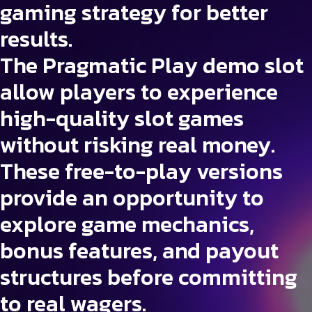
gaming strategy for better
results.
The
Pragmatic Play demo slot
allow players to experience
high-quality slot games
without risking real money.
These free-to-play versions
provide an opportunity to
explore game mechanics,
bonus features, and payout
structures before committing
to real wagers.