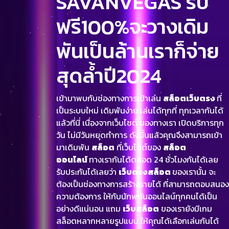
SAVANVEGAS รับ
ฟรี100%จะวางเดิม
พันเป็นล้านเราก็จ่าย
สุดล้ำปี2024
เข้ามาพบกับช่องทางการเข้าเล่น
สล็อตเว็บตรง
ที่
เป็นระบบใหม่ เดิมพันง่าย เล่นได้ทุกที่ ทุกเวลากันได้
แล้วที่นี่ เนื่องจากเว็บไซต์ ของทางเรา เปิดบริการทุก
วัน ไม่มีวันหยุดทำการ ดังนั้นแล้วคุณจึงสามารถเข้า
มาเดิมพัน
สล็อต
ที่เว็บไซต์ของ
สล็อต
ออนไลน์
ทางเรากันได้ตลอด 24 ชั่วโมงกันได้เลย
รับประกันได้เลยว่า
เว็บตรงสล็อต
ของเรานั้น จะ
ต้องเป็นช่องทางการสร้างรายได้ ที่สามารถตอบสนอง
ความต้องการ ให้กับนักพนันออนไลน์ทุกคนได้เป็น
อย่างดีแน่นอน แถม
เว็บสล็อต
ของเรายังมีเกม
สล็อตหลากหลายรูปแบบ ให้คุณได้เลือกเล่นกันได้