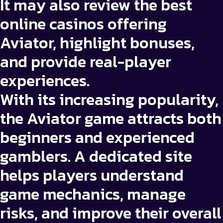
It may also review the best
online casinos offering
Aviator, highlight bonuses,
and provide real-player
experiences.
With its increasing popularity,
the Aviator game attracts both
beginners and experienced
gamblers. A dedicated site
helps players understand
game mechanics, manage
risks, and improve their overall