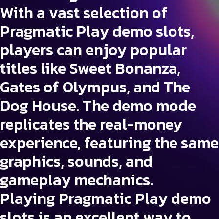
With a vast selection of
Pragmatic Play demo slots,
players can enjoy popular
titles like Sweet Bonanza,
Gates of Olympus, and The
Dog House. The demo mode
replicates the real-money
experience, featuring the same
graphics, sounds, and
gameplay mechanics.
Playing Pragmatic Play demo
slots is an excellent way to