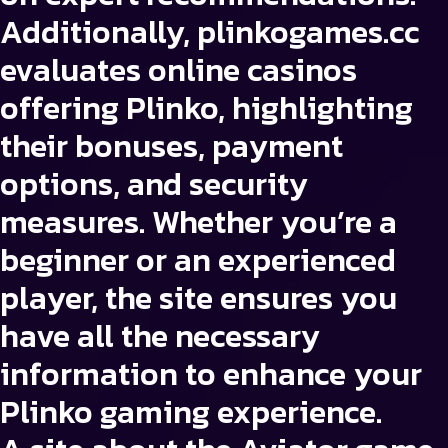
Additionally, plinkogames.cc
evaluates online casinos
offering Plinko, highlighting
their bonuses, payment
options, and security
measures. Whether you’re a
beginner or an experienced
player, the site ensures you
have all the necessary
information to enhance your
Plinko gaming experience.