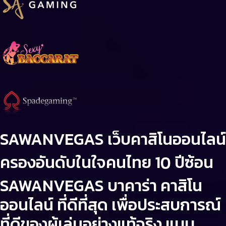
SAWANVEGAS เว็บคาสิโนออนไลน์
ครองอันดับในใจคนไทย 10 ปีซ้อน
SAWANVEGAS บาคาร่า คาสิโน
ออนไลน์ ที่ดีที่สุด เพื่อประสบการณ์
ที่ดีของผู้เล่นอย่างแท้จริง แบบ