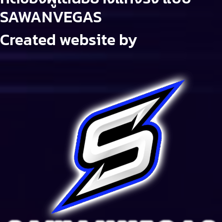
SAWANVEGAS
Created website by