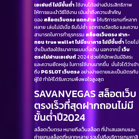
เอเย่นต์ ไม่มีขั้นต่ำ
ใช้งานได้อย่างมีประสิทธิภาพ
ให้การแนะนำวิธีใช้งาน เน้นย้ำถึงความสำคัญ
ของ
สล็อตเว็บตรง แตกง่าย
ให้บริการเกมที่หลาก
หลาย เล่นไม่มีเบื่อ ธีมไม่ซ้ำ แตกรางวัลจริง และความ
สามารถในการทำธุรกรรม
สล็อตเว็บตรง ฝาก-
ถอน true wallet ไม่มีธนาคาร ไม่มีขั้นต่ำ
โดยไม่
จำเป็นต้องใช้ธนาคารแบบดั้งเดิม นอกจากนี้
เว็บ
ตรงไม่ผ่านเอเย่นต์
2024 ช่วยให้นักพนันมีอิสระ
และความยืดหยุ่น ในการใช้งานมากขึ้น มั่นใจได้ว่าเข้า
ถึง
PG SLOT เว็บตรง
อย่างง่ายดายและเป็นมิตรกับ
ผู้ใช้ ทำให้ได้รับความพึงพอใจสูงสุด
SAVANVEGAS สล็อตเว็บ
ตรงเร็วที่สุดฝากถอนไม่มี
ขั้นต่ำปี2024
สล็อตเว็บตรง หมายถึงเว็บสล็อต ที่นำเสนอเกมและ
ค่ายเกมสล็อตที่หลากหลาย รวมไปถึงบริการเกมคาสิ