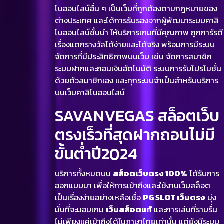
โนออนไลน์อื่น ๆ เป็นเว็บที่ถูกต้องตามกฎหมายของ
ต่างประเทศ และได้การรับรองจากผู้พัฒนาระบบคาสิ
โนออนไลน์ชั้นนำ ให้บริการเกมที่มีคุณภาพ ถูกการัรตี
เรื่องแตกรางวัลได้ง่ายและได้จริง พร้อมการมีระบบ
จัดการที่มีประสิทธิภาพบนเว็บ เช่น จัดการสมาชิก
ระบบฝากและถอนเงินอัตโนมัติ ระบบการรับโปรโมชั่น
ด้วยตัวสมาชิกเอง และทุกระบบจำเป็นสำหรับบริการ
บนเว็บคาสิโนออนไลน์
SAVANVEGAS สล็อตเว็บ
ตรงเร็วที่สุดฝากถอนไม่มี
ขั้นต่ำปี2024
บริการทั้งหมดบน
สล็อตเว็บตรง 100%
ได้รับการ
ออกแบบมา เพื่อให้การเข้าถึงและใช้งานเว็บสล็อต
เป็นเรื่องง่ายอย่างเหลือเชื่อ
PG SLOT เว็บตรง
มุ่ง
มั่นที่จะมอบเกม
เว็บสล็อตแท้
และการเล่นที่ราบรื่น
ไม่เพียงแค่เข้าถึงได้ในภาษาไทยเท่านั้น แต่ยังมีระบบ