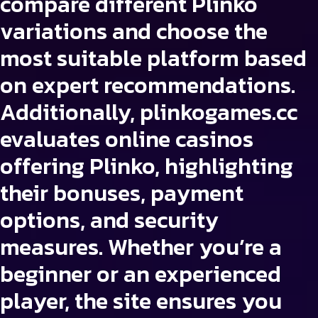
compare different Plinko
variations and choose the
most suitable platform based
on expert recommendations.
Additionally, plinkogames.cc
evaluates online casinos
offering Plinko, highlighting
their bonuses, payment
options, and security
measures. Whether you’re a
beginner or an experienced
player, the site ensures you