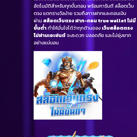
อัตโนมัติสำหรับทุกขั้นตอน พร้อมการันตี สล็อตเว็บ
ตรง แตกรางวัลง่าย รวมถึงการฝากและถอนเงิน
ผ่าน
สล็อตเว็บตรง ฝาก-ถอน true wallet ไม่มี
ขั้นต่ำ
ทำให้มั่นใจได้ว่าทุกด้านของ
เว็บสล็อตตรง
ไม่ผ่านเอเย่นต์
จะสะดวก ปลอดภัย และไม่ยุ่งยาก
อย่างแน่นอน