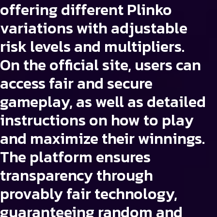
offering different Plinko
variations with adjustable
risk levels and multipliers.
On the official site, users can
access fair and secure
gameplay, as well as detailed
instructions on how to play
and maximize their winnings.
The platform ensures
transparency through
provably fair technology,
guaranteeing random and