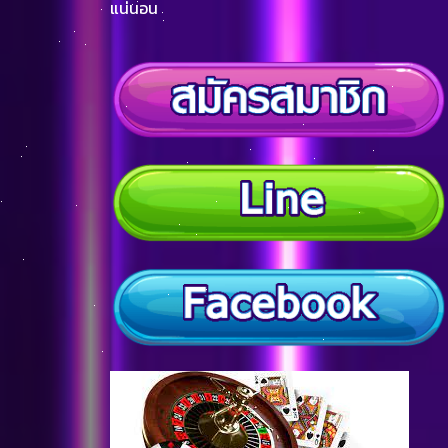
แน่นอน