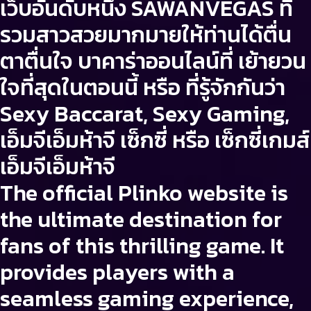
เว็บอันดับหนึ่ง SAWANVEGAS ที่
รวมสาวสวยมากมายให้ท่านได้ตื่น
ตาตื่นใจ บาคาร่าออนไลน์ที่ เย้ายวน
ใจที่สุดในตอนนี้ หรือ ที่รู้จักกันว่า
Sexy Baccarat, Sexy Gaming,
เอ็มจีเอ็มห้าจี เซ็กซี่ หรือ เซ็กซี่เกมส์
เอ็มจีเอ็มห้าจี
The
official Plinko website
is
the ultimate destination for
fans of this thrilling game. It
provides players with a
seamless gaming experience,