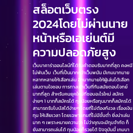
สล็อตเว็บตรง
2024โดยไม่ผ่านนาย
หน้าหรือเอเย่นต์มี
ความปลอดภัยสูง
เว็บบาคาร่าออนไลน์ที่ได้รับคำตอบรับมากที่สุด คงหนี
ไม่พ้นเว็บ
เว็บที่เป็นมากกว่าเว็บพนัน มีเกมมากมาย
หลากหลายให้เลือกเล่น อีกมากมายให้ผู้เล่นได้เลือก
เล่นตามใจชอบ การทางเข้าเว็บที่ทันสมัยตอบโจทย์
มากที่สุด สำหรับคนยุคใหม่ที่ชอบอะไรใหม่ สมัคร
ง่ายๆ 1 บาทก็สมัครได้ ทุนน้อยหรือทุนมากก็สมัครได้
สามารถรับโบนัสได้ง่ายๆ โดยที่ไม่ต้องกังวล เรื่องเงิน
ทุน ให้เสียเวลา โดยเฉพาะเกมที่ไม่มีขั้นต่ำ ยิ่งน่าเล่น
มาก ๆ เพราะหมายความว่า ไม่ว่าคุณจะมีทุนจำกัด ก็
ยังสามารถเล่นได้ ทุนน้อยก็รวยได้ ปัจจุบันนี้ เกมบา