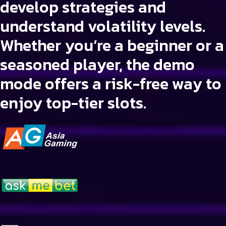
develop strategies and
understand volatility levels.
Whether you’re a beginner or a
seasoned player, the demo
mode offers a risk-free way to
enjoy top-tier slots.