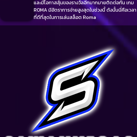
และมีโอกาสลุ้นของรางวัลอีกมากมายติดต่อกัน เกม
ROMA มีอัตราการจ่ายสูงสุดในช่วงนี้ ดังนั้นนี่คือเวลา
ที่ดีที่สุดในการเล่นสล็อต Roma