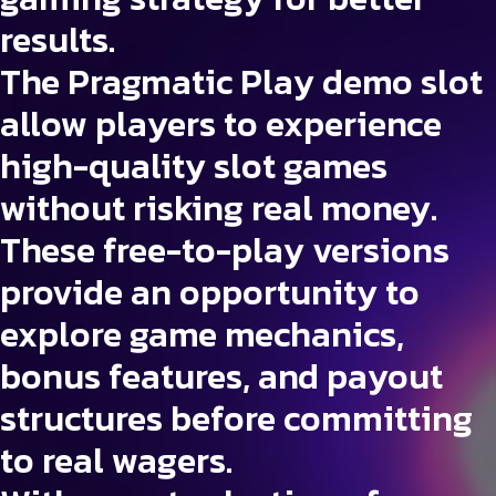
results.
The
Pragmatic Play demo slot
allow players to experience
high-quality slot games
without risking real money.
These free-to-play versions
provide an opportunity to
explore game mechanics,
bonus features, and payout
structures before committing
to real wagers.