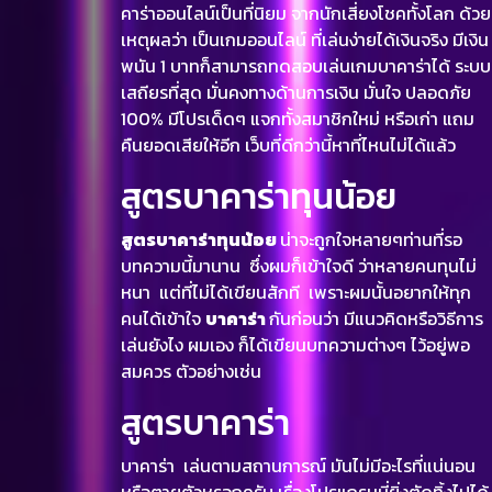
คาร่าออนไลน์เป็นที่นิยม จากนักเสี่ยงโชคทั้งโลก ด้วย
เหตุผลว่า เป็นเกมออนไลน์ ที่เล่นง่ายได้เงินจริง มีเงิน
พนัน 1 บาทก็สามารถทดสอบเล่นเกมบาคาร่าได้ ระบบ
เสถียรที่สุด มั่นคงทางด้านการเงิน มั่นใจ ปลอดภัย
100% มีโปรเด็ดๆ แจกทั้งสมาชิกใหม่ หรือเก่า แถม
คืนยอดเสียให้อีก เว็บที่ดีกว่านี้หาที่ไหนไม่ได้แล้ว
สูตรบาคาร่าทุนน้อย
สูตรบาคาร่าทุนน้อย
น่าจะถูกใจหลายๆท่านที่รอ
บทความนี้มานาน ซึ่งผมก็เข้าใจดี ว่าหลายคนทุนไม่
หนา แต่ที่ไม่ได้เขียนสักที เพราะผมนั้นอยากให้ทุก
คนได้เข้าใจ
บาคาร่า
กันก่อนว่า มีแนวคิดหรือวิธีการ
เล่นยังไง ผมเอง ก็ได้เขียนบทความต่างๆ ไว้อยู่พอ
สมควร ตัวอย่างเช่น
สูตรบาคาร่า
บาคาร่า เล่นตามสถานการณ์ มันไม่มีอะไรที่แน่นอน
หรือตายตัวหรอกครับ เรื่องโปรแกรมนี่ยิ่งตัดทิ้งไปได้