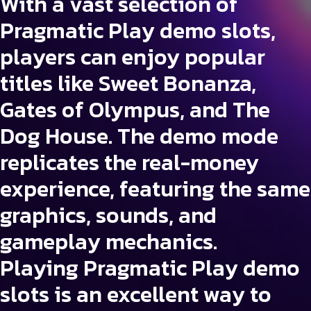
With a vast selection of
Pragmatic Play demo slots,
players can enjoy popular
titles like Sweet Bonanza,
Gates of Olympus, and The
Dog House. The demo mode
replicates the real-money
experience, featuring the same
graphics, sounds, and
gameplay mechanics.
Playing Pragmatic Play demo
slots is an excellent way to