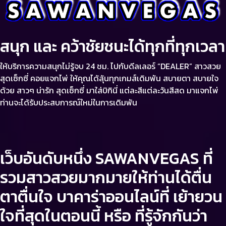
สนุก และ คว้าชัยชนะได้ทุกที่ทุกเวลา
ให้บริการความสนุกไม่รู้จบ 24 ชม. ไปกับดีลเลอร์ “DEALER” สาวสวย
สุดเซ็กซี่ คอยแจกไพ่ ให้คุณได้ลุ้นทุกเกมส์เดิมพัน สบายตา สบายใจ
ด้วย สาวๆ น่ารัก สุดเซ็กซี่ มาใส่บิกินี่ แต่ละสีแต่ละวันสีสด มาแจกไพ่
ท่านจะได้รับประสบการณ์ใหม่ในการเดิมพัน
เว็บอันดับหนึ่ง SAWANVEGAS ที่
รวมสาวสวยมากมายให้ท่านได้ตื่น
ตาตื่นใจ บาคาร่าออนไลน์ที่ เย้ายวน
ใจที่สุดในตอนนี้ หรือ ที่รู้จักกันว่า