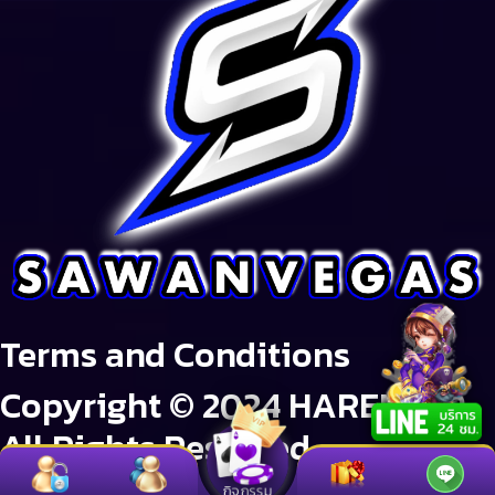
Terms and Conditions
Copyright © 2024 HAREM789
All Rights Reserved.
กิจกรรม