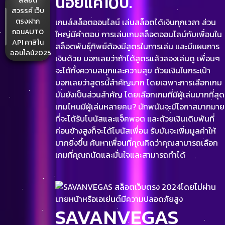
น้อยแค่10บ.
สล็อต
สวรรค์ เว็บ
เกมส์สล็อตออนไลน์ เล่นสล็อตได้เงินทุกเวลา ส่วน
ตรงฝาก
ถอนAUTO
ใหญ่มีคำตอบ การเล่นเกมสล็อตออนไลน์กับเพื่อนใน
API คาสิโน
สล็อตพันธุ์ทิพย์ต้องมีสูตรในการเล่น และมีแผนการ
ออนไลน์2025
เงินด้วย บอกเลยว่าถ้าได้สูตรแล้วลองเล่นดู เพื่อนๆ
จะได้ทั้งความสนุกและความสุข ด้วยเงินในกระเป๋า
บอกเลยว่าสูตรนี้สำคัญมาก โดยเฉพาะการเลือกเกม
มันยังเป็นส่วนสำคัญ โดยเลือกเกมที่มีผู้เล่นมากที่สุด
เกมไหนมีผู้เล่นหลายคน? นักพนันจะมีโอกาสมากมาย
ที่จะได้รับโบนัสและแจ็คพอต และด้วยเงินเดิมพันที่
ค่อนข้างสูงก็จะได้โบนัสเพื่อน รับมันจะเพิ่มมูลค่าให้
มากยิ่งขึ้น ค้นหาเพื่อนที่คุณคิดว่าคุณสามารถเลือก
เกมที่คุณถนัดและมั่นใจและสามารถทำได้
SAVANVEGAS