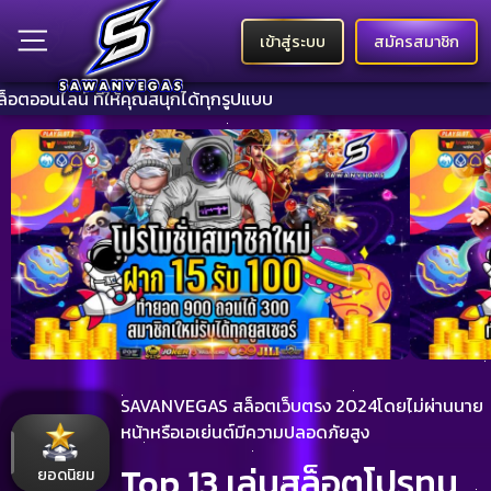
เข้าสู่ระบบ
สมัครสมาชิก
คุณสนุกได้ทุกรูปแบบ
SAVANVEGAS สล็อตเว็บตรง 2024โดยไม่ผ่านนาย
หน้าหรือเอเย่นต์มีความปลอดภัยสูง
Top 13 เล่นสล็อตโปรทุน
ยอดนิยม