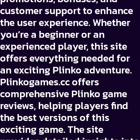
customer support to enhance
the user experience. Whether
you’re a beginner or an
experienced player, this site
offers everything needed for
an exciting Plinko adventure.
Plinkogames.cc offers
comprehensive Plinko game
reviews
, helping players find
the best versions of this
exciting game. The site