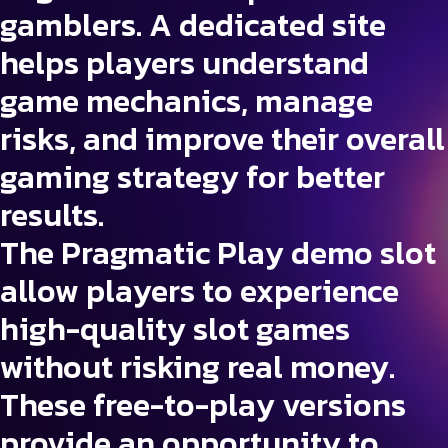
gamblers. A dedicated site
helps players understand
game mechanics, manage
risks, and improve their overall
gaming strategy for better
results.
The
Pragmatic Play demo slot
allow players to experience
high-quality slot games
without risking real money.
These free-to-play versions
provide an opportunity to