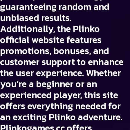
guaranteeing random and
unbiased results.
Additionally, the Plinko
official website features
promotions, bonuses, and
customer support to enhance
the user experience. Whether
you’re a beginner or an
experienced player, this site
offers everything needed for
an exciting Plinko adventure.
Plinkogames.cc offers