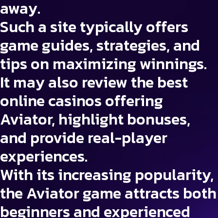
away.
Such a site typically offers
game guides, strategies, and
tips on maximizing winnings.
It may also review the best
online casinos offering
Aviator, highlight bonuses,
and provide real-player
experiences.
With its increasing popularity,
the Aviator game attracts both
beginners and experienced