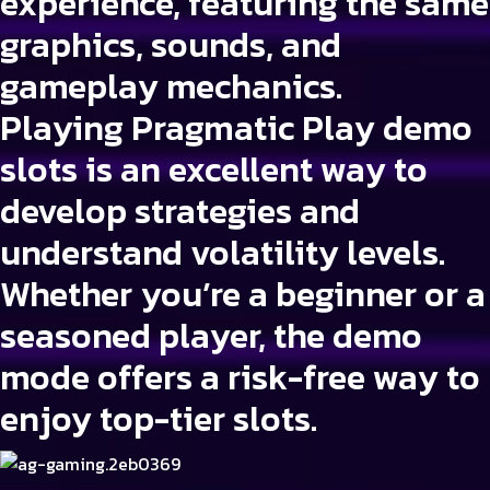
experience, featuring the same
graphics, sounds, and
gameplay mechanics.
Playing Pragmatic Play demo
slots is an excellent way to
develop strategies and
understand volatility levels.
Whether you’re a beginner or a
seasoned player, the demo
mode offers a risk-free way to
enjoy top-tier slots.