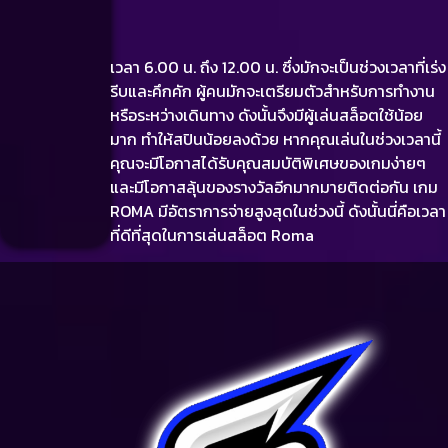
เวลา 6.00 น. ถึง 12.00 น. ซึ่งมักจะเป็นช่วงเวลาที่เร่ง
รีบและคึกคัก ผู้คนมักจะเตรียมตัวสำหรับการทำงาน
หรือระหว่างเดินทาง ดังนั้นจึงมีผู้เล่นสล็อตใช้น้อย
มาก ทำให้สปินน้อยลงด้วย หากคุณเล่นในช่วงเวลานี้
คุณจะมีโอกาสได้รับคุณสมบัติพิเศษของเกมง่ายๆ
และมีโอกาสลุ้นของรางวัลอีกมากมายติดต่อกัน เกม
ROMA มีอัตราการจ่ายสูงสุดในช่วงนี้ ดังนั้นนี่คือเวลา
ที่ดีที่สุดในการเล่นสล็อต Roma