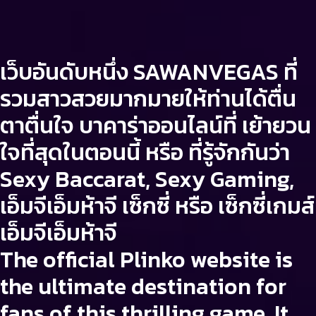
เว็บอันดับหนึ่ง SAWANVEGAS ที่
รวมสาวสวยมากมายให้ท่านได้ตื่น
ตาตื่นใจ บาคาร่าออนไลน์ที่ เย้ายวน
ใจที่สุดในตอนนี้ หรือ ที่รู้จักกันว่า
Sexy Baccarat, Sexy Gaming,
เอ็มจีเอ็มห้าจี เซ็กซี่ หรือ เซ็กซี่เกมส์
เอ็มจีเอ็มห้าจี
The
official Plinko website
is
the ultimate destination for
fans of this thrilling game. It