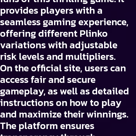
provides players with a
seamless gaming experience,
offering different Plinko
variations with adjustable
risk levels and multipliers.
On the official site, users can
access fair and secure
gameplay, as well as detailed
instructions on how to play
and maximize their winnings.
The platform ensures