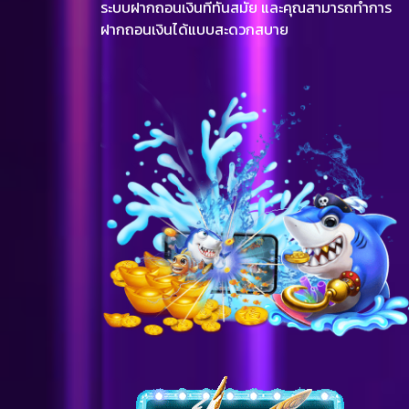
ระบบฝากถอนเงินที่ทันสมัย และคุณสามารถทำการ
ฝากถอนเงินได้แบบสะดวกสบาย