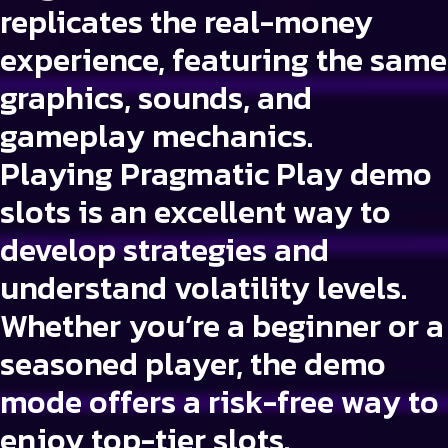
replicates the real-money
experience, featuring the same
graphics, sounds, and
gameplay mechanics.
Playing Pragmatic Play demo
slots is an excellent way to
develop strategies and
understand volatility levels.
Whether you’re a beginner or a
seasoned player, the demo
mode offers a risk-free way to
enjoy top-tier slots.