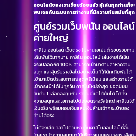
ออนไลน์
ของเราเรียบร้อยแล้ว ผู้เล่นทุกท่านก็จะ
พบเจอกับระบบการทำงานที่มีความทันสมัยที่สุด
ศูนย์รวมเว็บพนัน ออนไลน์
ค่ายใหญ่
คาสิโน ออนไลน์ เว็บตรง ไม่ผ่านเอเย่นต์
รวบรวมเกม
เดิมพันไว้มากมาย คาสิโน ออนไลน์ เล่นง่ายได้เงิน
จริงปลอดภัย 100% สามารถเข้ามาตามล่าหาความ
สนุก และลุ้นรับรางวัลได้อย่างเต็มที่ให้นักเดิมพันได้
เข้ามาเปิดประสบการณ์สุดพรีเมียม และสร้างรายได้
เข้ากระเป๋าได้ในทุกวัน คาสิโนใหม่ล่าสุด ยอดนิยม
อันดับ 1 เลือกลงทุนกับเรานั้นมีแต่ได้กับได้ ได้ทั้ง
ความสนุกและโอกาสไปต่อยอดรางวัลใหญ่ คาสิโนได้
เงินจริง พร้อมหอบเงินแสนเงินล้านเข้ากระเป๋าของ
ท่านได้จริง
ไม่ต้องเสียเวลาไปตามหา เว็บคาสิโนออนไลน์ ที่อื่น
ไกลเรานำความสนุกมาให้บริการแบบครบวงจร เลือก