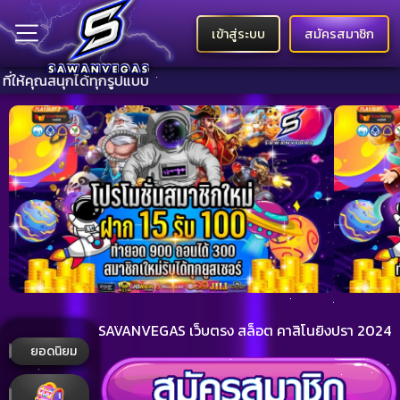
เข้าสู่ระบบ
สมัครสมาชิก
ูปแบบ
SAVANVEGAS เว็บตรง สล็อต คาสิโนยิงปรา 2024
ยอดนิยม