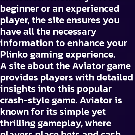
beginner or an experienced
player, the site ensures you
have all the necessary
information to enhance your
Plinko gaming experience.
A
site about the Aviator game
provides players with detailed
insights into this popular
crash-style game. Aviator is
known for its simple yet
thrilling gameplay, where
players place bets and cash