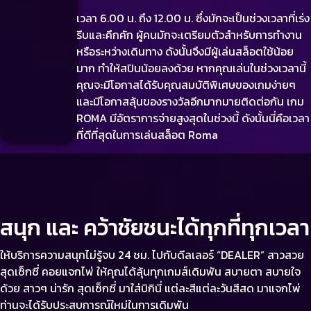
เวลา 6.00 น. ถึง 12.00 น. ซึ่งมักจะเป็นช่วงเวลาที่เร่ง
รีบและคึกคัก ผู้คนมักจะเตรียมตัวสำหรับการทำงาน
หรือระหว่างเดินทาง ดังนั้นจึงมีผู้เล่นสล็อตใช้น้อย
มาก ทำให้สปินน้อยลงด้วย หากคุณเล่นในช่วงเวลานี้
คุณจะมีโอกาสได้รับคุณสมบัติพิเศษของเกมง่ายๆ
และมีโอกาสลุ้นของรางวัลอีกมากมายติดต่อกัน เกม
ROMA มีอัตราการจ่ายสูงสุดในช่วงนี้ ดังนั้นนี่คือเวลา
ที่ดีที่สุดในการเล่นสล็อต Roma
สนุก และ คว้าชัยชนะได้ทุกที่ทุกเวลา
ให้บริการความสนุกไม่รู้จบ 24 ชม. ไปกับดีลเลอร์ “DEALER” สาวสวย
สุดเซ็กซี่ คอยแจกไพ่ ให้คุณได้ลุ้นทุกเกมส์เดิมพัน สบายตา สบายใจ
ด้วย สาวๆ น่ารัก สุดเซ็กซี่ มาใส่บิกินี่ แต่ละสีแต่ละวันสีสด มาแจกไพ่
ท่านจะได้รับประสบการณ์ใหม่ในการเดิมพัน