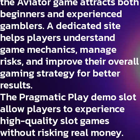
the Aviator game attracts both
beginners and experienced
gamblers. A dedicated site
helps players understand
game mechanics, manage
risks, and improve their overall
gaming strategy for better
results.
The
Pragmatic Play demo slot
allow players to experience
high-quality slot games
without risking real money.