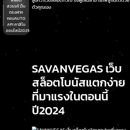
สูงกว่าเว็บสล็อตทั่วไป ซึ่งผู้เล่นสามารถพิสูจน์ได้ด้วย
สล็อต
สวรรค์ เว็บ
ตัวคุณเอง
ตรงฝาก
ถอนAUTO
API คาสิโน
ออนไลน์2025
SAVANVEGAS เว็บ
สล็อตโบนัสแตกง่าย
ที่มาแรงในตอนนี้
ปี2024