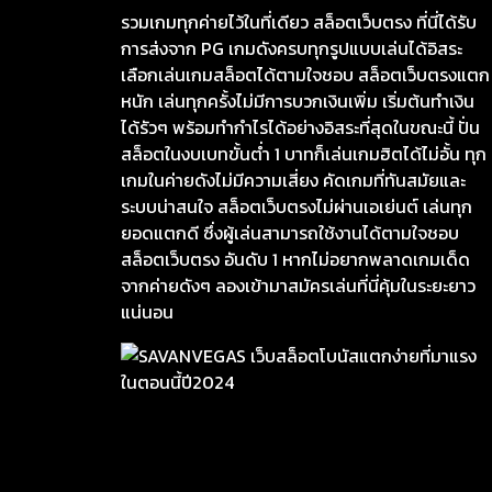
รวมเกมทุกค่ายไว้ในที่เดียว สล็อตเว็บตรง ที่นี่ได้รับ
การส่งจาก PG เกมดังครบทุกรูปแบบเล่นได้อิสระ
เลือกเล่นเกมสล็อตได้ตามใจชอบ สล็อตเว็บตรงแตก
หนัก เล่นทุกครั้งไม่มีการบวกเงินเพิ่ม เริ่มต้นทำเงิน
ได้รัวๆ พร้อมทำกำไรได้อย่างอิสระที่สุดในขณะนี้ ปั่น
สล็อตในงบเบทขั้นต่ำ 1 บาทก็เล่นเกมฮิตได้ไม่อั้น ทุก
เกมในค่ายดังไม่มีความเสี่ยง คัดเกมที่ทันสมัยและ
ระบบน่าสนใจ สล็อตเว็บตรงไม่ผ่านเอเย่นต์ เล่นทุก
ยอดแตกดี ซึ่งผู้เล่นสามารถใช้งานได้ตามใจชอบ
สล็อตเว็บตรง อันดับ 1 หากไม่อยากพลาดเกมเด็ด
จากค่ายดังๆ ลองเข้ามาสมัครเล่นที่นี่คุ้มในระยะยาว
แน่นอน