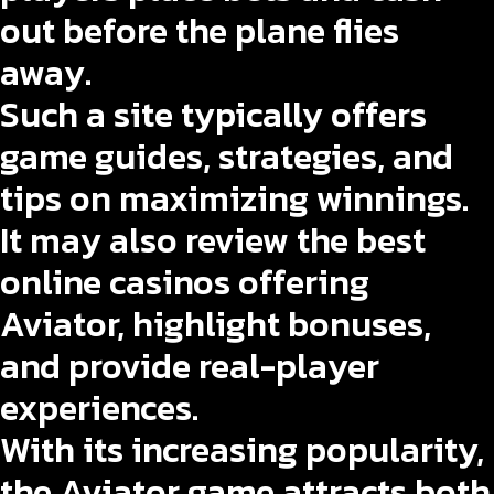
out before the plane flies
away.
Such a site typically offers
game guides, strategies, and
tips on maximizing winnings.
It may also review the best
online casinos offering
Aviator, highlight bonuses,
and provide real-player
experiences.
With its increasing popularity,
the Aviator game attracts both