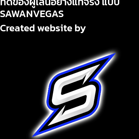
ที่ดีของผู้เล่นอย่างแท้จริง แบบ
SAWANVEGAS
Created website by