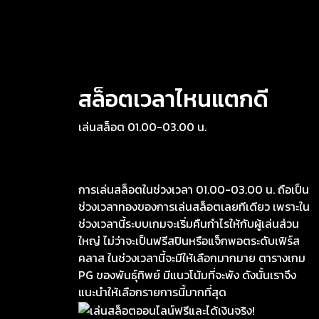
สล็อตเวลาไหนแตกดี
เล่นสล็อต 01.00-03.00 น.
การเล่นสล็อตในช่วงเวลา 01.00-03.00 น. ถือเป็น
ช่วงเวลาทองของการเล่นสล็อตเลยทีเดียว เพราะใน
ช่วงเวลานี้ระบบเกมจะเริ่มคืนกำไรให้กับผู้เล่นส่วน
ใหญ่ ไม่ว่าจะเป็นฟรีสปินหรือแจ็กพอตระดับเฟิร์ส
คลาส ในช่วงเวลานี้จะมีให้เลือกมากมาย ตารางเกม
PG ของพันธุ์ทิพย์ มีแนวโน้มที่จะพัง ดังนั้นเราจึง
แนะนำให้เลือกรายการนี้มากที่สุด