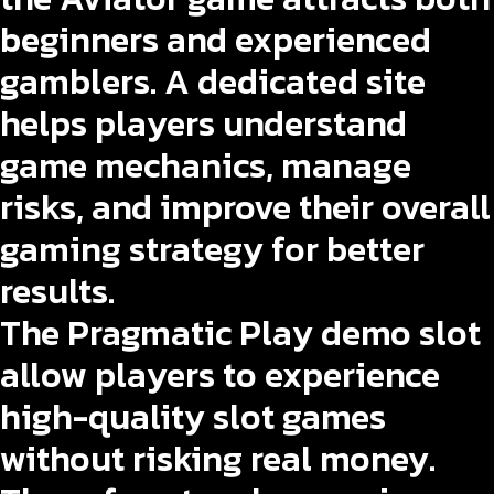
beginners and experienced
gamblers. A dedicated site
helps players understand
game mechanics, manage
risks, and improve their overall
gaming strategy for better
results.
The
Pragmatic Play demo slot
allow players to experience
high-quality slot games
without risking real money.