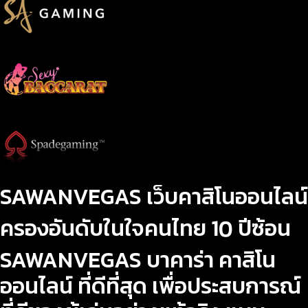
SAWANVEGAS เว็บคาสิโนออนไลน์
ครองอันดับในใจคนไทย 10 ปีซ้อน
SAWANVEGAS บาคาร่า คาสิโน
ออนไลน์ ที่ดีที่สุด เพื่อประสบการณ์