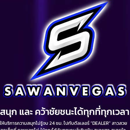
สนุก และ คว้าชัยชนะได้ทุกที่ทุกเวลา
ให้บริการความสนุกไม่รู้จบ 24 ชม. ไปกับดีลเลอร์ “DEALER” สาวสวย
สุดเซ็กซี่ คอยแจกไพ่ ให้คุณได้ลุ้นทุกเกมส์เดิมพัน สบายตา สบายใจ