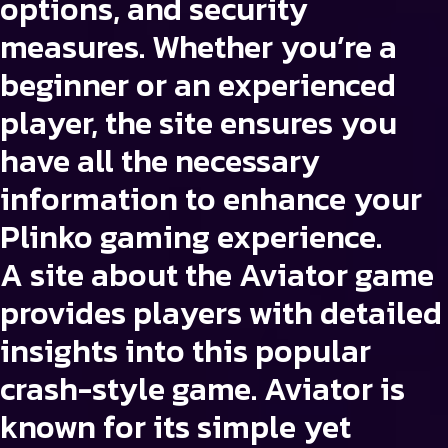
options, and security
measures. Whether you’re a
beginner or an experienced
player, the site ensures you
have all the necessary
information to enhance your
Plinko gaming experience.
A
site about the Aviator game
provides players with detailed
insights into this popular
crash-style game. Aviator is
known for its simple yet