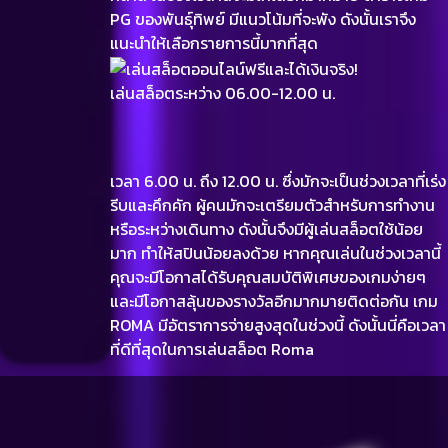
PG ของพันธุ์ทิพย์ มีแนวโน้มที่จะพัง ดังนั้นเราจึง
แนะนำให้เลือกรายการนี้มากที่สุด
เล่นสล็อตระหว่าง 06.00-12.00 น.
เวลา 6.00 น. ถึง 12.00 น. ซึ่งมักจะเป็นช่วงเวลาที่เร่ง
รีบและคึกคัก ผู้คนมักจะเตรียมตัวสำหรับการทำงาน
หรือระหว่างเดินทาง ดังนั้นจึงมีผู้เล่นสล็อตใช้น้อย
มาก ทำให้สปินน้อยลงด้วย หากคุณเล่นในช่วงเวลานี้
คุณจะมีโอกาสได้รับคุณสมบัติพิเศษของเกมง่ายๆ
และมีโอกาสลุ้นของรางวัลอีกมากมายติดต่อกัน เกม
ROMA มีอัตราการจ่ายสูงสุดในช่วงนี้ ดังนั้นนี่คือเวลา
ที่ดีที่สุดในการเล่นสล็อต Roma