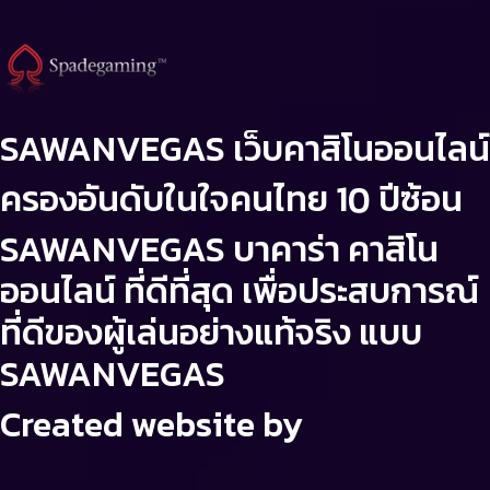
SAWANVEGAS เว็บคาสิโนออนไลน์
ครองอันดับในใจคนไทย 10 ปีซ้อน
SAWANVEGAS บาคาร่า คาสิโน
ออนไลน์ ที่ดีที่สุด เพื่อประสบการณ์
ที่ดีของผู้เล่นอย่างแท้จริง แบบ
SAWANVEGAS
Created website by