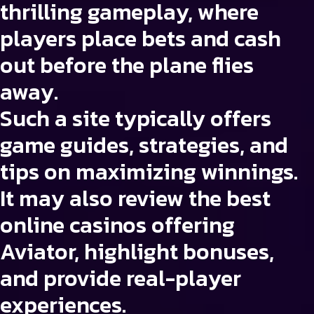
thrilling gameplay, where
players place bets and cash
out before the plane flies
away.
Such a site typically offers
game guides, strategies, and
tips on maximizing winnings.
It may also review the best
online casinos offering
Aviator, highlight bonuses,
and provide real-player
experiences.