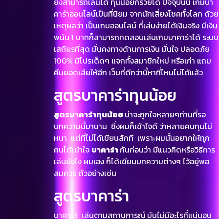
ยังสามารถเล่นได้ ทุนน้อยก็รวยได้ ปัจจุบันนี้ เกมบา
คาร่าออนไลน์เป็นที่นิยม จากนักเสี่ยงโชคทั้งโลก ด้วย
เหตุผลว่า เป็นเกมออนไลน์ ที่เล่นง่ายได้เงินจริง มีเงิน
พนัน 1 บาทก็สามารถทดสอบเล่นเกมบาคาร่าได้ ระบบ
เสถียรที่สุด มั่นคงทางด้านการเงิน มั่นใจ ปลอดภัย
100% มีโปรเด็ดๆ แจกทั้งสมาชิกใหม่ หรือเก่า แถม
คืนยอดเสียให้อีก เว็บที่ดีกว่านี้หาที่ไหนไม่ได้แล้ว
สูตรบาคาร่าทุนน้อย
สูตรบาคาร่าทุนน้อย
น่าจะถูกใจหลายๆท่านที่รอ
บทความนี้มานาน ซึ่งผมก็เข้าใจดี ว่าหลายคนทุนไม่
หนา แต่ที่ไม่ได้เขียนสักที เพราะผมนั้นอยากให้ทุก
คนได้เข้าใจ
บาคาร่า
กันก่อนว่า มีแนวคิดหรือวิธีการ
เล่นยังไง ผมเอง ก็ได้เขียนบทความต่างๆ ไว้อยู่พอ
สมควร ตัวอย่างเช่น
สูตรบาคาร่า
บาคาร่า เล่นตามสถานการณ์ มันไม่มีอะไรที่แน่นอน