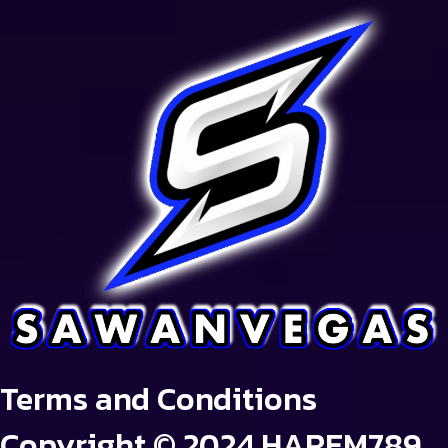
Terms and Conditions
Copyright © 2024 HAREM789