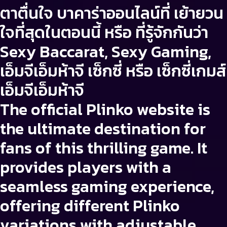
ตาตื่นใจ บาคาร่าออนไลน์ที่ เย้ายวน
ใจที่สุดในตอนนี้ หรือ ที่รู้จักกันว่า
Sexy Baccarat, Sexy Gaming,
เอ็มจีเอ็มห้าจี เซ็กซี่ หรือ เซ็กซี่เกมส์
เอ็มจีเอ็มห้าจี
The
official Plinko website
is
the ultimate destination for
fans of this thrilling game. It
provides players with a
seamless gaming experience,
offering different Plinko
variations with adjustable