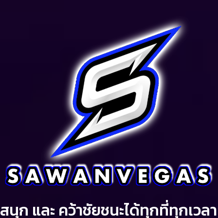
สนุก และ คว้าชัยชนะได้ทุกที่ทุกเวลา