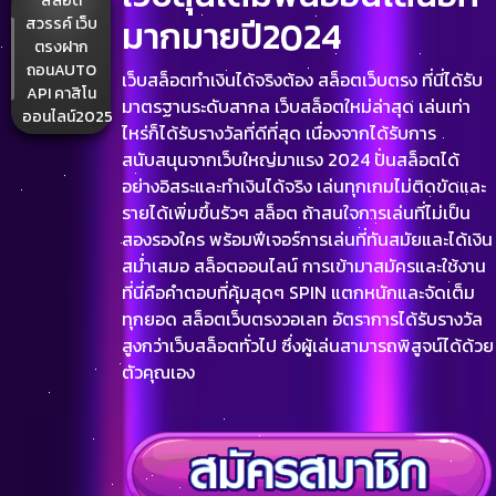
สล็อต
มากมายปี2024
สวรรค์ เว็บ
ตรงฝาก
ถอนAUTO
เว็บสล็อตทำเงินได้จริงต้อง
สล็อตเว็บตรง
ที่นี่ได้รับ
API คาสิโน
มาตรฐานระดับสากล เว็บสล็อตใหม่ล่าสุด เล่นเท่า
ออนไลน์2025
ไหร่ก็ได้รับรางวัลที่ดีที่สุด เนื่องจากได้รับการ
สนับสนุนจากเว็บใหญ่มาแรง 2024 ปั่นสล็อตได้
อย่างอิสระและทำเงินได้จริง เล่นทุกเกมไม่ติดขัดและ
รายได้เพิ่มขึ้นรัวๆ สล็อต ถ้าสนใจการเล่นที่ไม่เป็น
สองรองใคร พร้อมฟีเจอร์การเล่นที่ทันสมัยและได้เงิน
สม่ำเสมอ สล็อตออนไลน์ การเข้ามาสมัครและใช้งาน
ที่นี่คือคำตอบที่คุ้มสุดๆ SPIN แตกหนักและจัดเต็ม
ทุกยอด สล็อตเว็บตรงวอเลท อัตราการได้รับรางวัล
สูงกว่าเว็บสล็อตทั่วไป ซึ่งผู้เล่นสามารถพิสูจน์ได้ด้วย
ตัวคุณเอง