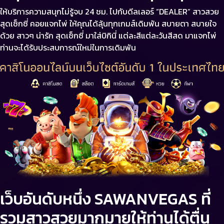
ให้บริการความสนุกไม่รู้จบ 24 ชม. ไปกับดีลเลอร์ “DEALER” สาวสวย
สุดเซ็กซี่ คอยแจกไพ่ ให้คุณได้ลุ้นทุกเกมส์เดิมพัน สบายตา สบายใจ
ด้วย สาวๆ น่ารัก สุดเซ็กซี่ มาใส่บิกินี่ แต่ละสีแต่ละวันสีสด มาแจกไพ่
ท่านจะได้รับประสบการณ์ใหม่ในการเดิมพัน
เว็บอันดับหนึ่ง SAWANVEGAS ที่
รวมสาวสวยมากมายให้ท่านได้ตื่น