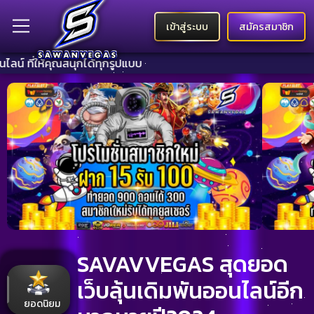
เข้าสู่ระบบ
สมัครสมาชิก
รูปแบบ
SAVAVVEGAS สุดยอด
เว็บลุ้นเดิมพันออนไลน์อีก
ยอดนิยม