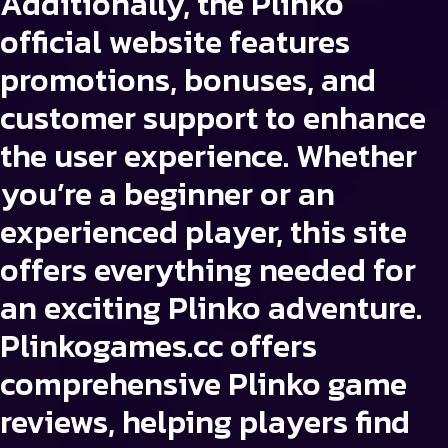
Additionally, the Plinko
official website features
promotions, bonuses, and
customer support to enhance
the user experience. Whether
you’re a beginner or an
experienced player, this site
offers everything needed for
an exciting Plinko adventure.
Plinkogames.cc offers
comprehensive Plinko game
reviews
, helping players find