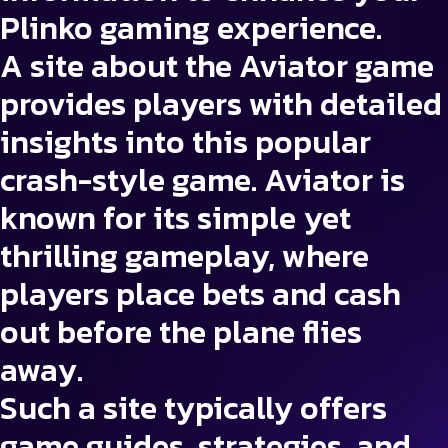
Plinko gaming experience.
A
site about the Aviator game
provides players with detailed
insights into this popular
crash-style game. Aviator is
known for its simple yet
thrilling gameplay, where
players place bets and cash
out before the plane flies
away.
Such a site typically offers
game guides, strategies, and