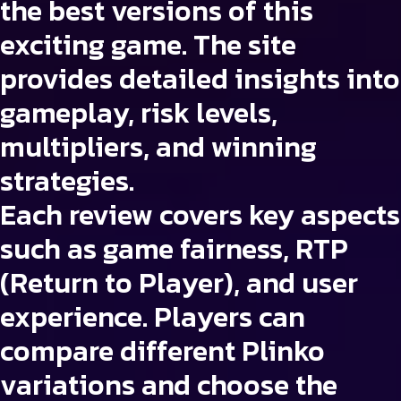
the best versions of this
exciting game. The site
provides detailed insights into
gameplay, risk levels,
multipliers, and winning
strategies.
Each review covers key aspects
such as game fairness, RTP
(Return to Player), and user
experience. Players can
compare different Plinko
variations and choose the