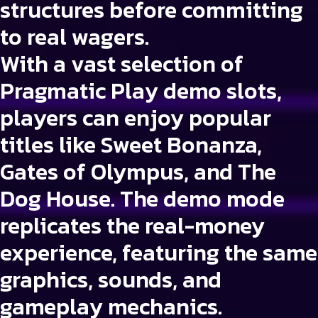
structures before committing
to real wagers.
With a vast selection of
Pragmatic Play demo slots,
players can enjoy popular
titles like Sweet Bonanza,
Gates of Olympus, and The
Dog House. The demo mode
replicates the real-money
experience, featuring the same
graphics, sounds, and
gameplay mechanics.