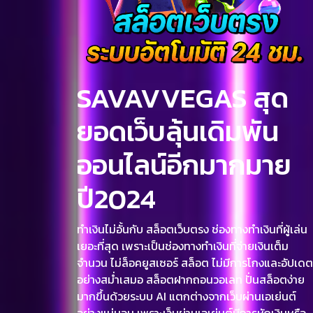
SAVAVVEGAS สุด
ยอดเว็บลุ้นเดิมพัน
ออนไลน์อีกมากมาย
ปี2024
ทำเงินไม่อั้นกับ สล็อตเว็บตรง ช่องทางทำเงินที่ผู้เล่น
เยอะที่สุด เพราะเป็นช่องทางทำเงินที่จ่ายเงินเต็ม
จำนวน ไม่ล็อคยูสเซอร์ สล็อต ไม่มีการโกงและอัปเดต
อย่างสม่ำเสมอ สล็อตฝากถอนวอเลท ปั่นสล็อตง่าย
มากขึ้นด้วยระบบ AI แตกต่างจากเว็บผ่านเอเย่นต์
อย่างแน่นอน เพราะเว็บผ่านเอเย่นต์มีการหักเงินหรือ