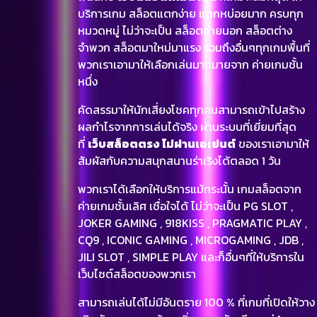
บริการเกม สล็อตแตกง่าย แตกหบ่อยมาก ครบทุก
หมวดหมู่ ไม่ว่าจะเป็น สล็อตค่ายนอก สล็อตต่าง
จำพวก สล็อตมาใหม่มาแรง รวมถึงอื่นๆทุกเกมพื้นที่
พวกเราเอามาให้เลือกเล่นมากมายจาก ค่ายเกมชั้น
หนึ่ง
คัดสรรมาให้นักเสี่ยงโชคทุกคนสามารถเข้าไปสร้าง
ผลกำไรจากการเล่นได้จริง ผ่านระบบที่เยี่ยมที่สุด
ที่
เว็บสล็อตตรง ไม่ผ่านเอเย่นต์
ของเราเอามาให้
สัมผัสกับความสนุกสนานร่าเริงได้ตลอด 1 วัน
พวกเราได้เลือกให้บริการแม้กระนั้น เกมสล็อตจาก
ค่ายเกมชั้นเลิศ เชื่อใจได้ ไม่ว่าจะเป็น PG SLOT ,
JOKER GAMING , 918KISS , PRAGMATIC PLAY ,
CQ9 , ICONIC GAMING , MICROGAMING , JDB ,
JILI SLOT , SIMPLE PLAY และก็อื่นๆที่ให้บริการใน
เว็บไซต์สล็อตของพวกเรา
สามารถเล่นได้ไม่มีอันตราย 100 % ที่เกมที่เปิดให้วาง