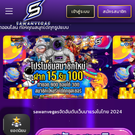
เข้าสู่ระบบ
สมัครสมาชิก
นุกได้ทุกรูปแบบ
sawanvegasจัดอันดับเว็บมาแรงในไทย 2024
ยอดนิยม