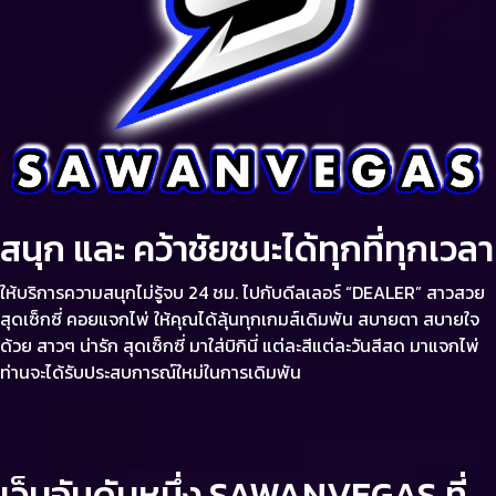
สนุก และ คว้าชัยชนะได้ทุกที่ทุกเวลา
ให้บริการความสนุกไม่รู้จบ 24 ชม. ไปกับดีลเลอร์ “DEALER” สาวสวย
สุดเซ็กซี่ คอยแจกไพ่ ให้คุณได้ลุ้นทุกเกมส์เดิมพัน สบายตา สบายใจ
ด้วย สาวๆ น่ารัก สุดเซ็กซี่ มาใส่บิกินี่ แต่ละสีแต่ละวันสีสด มาแจกไพ่
ท่านจะได้รับประสบการณ์ใหม่ในการเดิมพัน
เว็บอันดับหนึ่ง SAWANVEGAS ที่