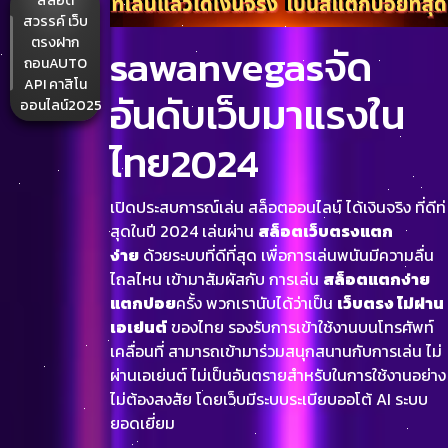
สล็อต
สวรรค์ เว็บ
ตรงฝาก
sawanvegasจัด
ถอนAUTO
API คาสิโน
อันดับเว็บมาแรงใน
ออนไลน์2025
ไทย2024
เปิดประสบการณ์เล่น สล็อตออนไลน์ ได้เงินจริง ที่ดีท่
สุดในปี 2024 เล่นผ่าน
สล็อตเว็บตรงแตก
ง่าย
ด้วยระบบที่ดีที่สุด เพื่อการเล่นพนันมีความลื่น
ไถลไหน เข้ามาสัมผัสกับ การเล่น
สล็อตแตกง่าย
แตกบ่อย
ครั้ง พวกเรานับได้ว่าเป็น
เว็บตรง ไม่ผ่าน
เอเย่นต์
ของไทย รองรับการเข้าใช้งานบนโทรศัพท์
เคลื่อนที่ สามารถเข้ามาร่วมสนุกสนานกับการเล่น ไม่
ผ่านเอเย่นต์ ไม่เป็นอันตรายสำหรับในการใช้งานอย่าง
ไม่ต้องสงสัย โดยเว็บมีระบบระเบียบออโต้ AI ระบบ
ยอดเยี่ยม