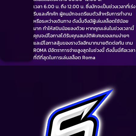
เวลา 6.00 น. ถึง 12.00 น. ซึ่งมักจะเป็นช่วงเวลาที่เร่ง
รีบและคึกคัก ผู้คนมักจะเตรียมตัวสำหรับการทำงาน
หรือระหว่างเดินทาง ดังนั้นจึงมีผู้เล่นสล็อตใช้น้อย
มาก ทำให้สปินน้อยลงด้วย หากคุณเล่นในช่วงเวลานี้
คุณจะมีโอกาสได้รับคุณสมบัติพิเศษของเกมง่ายๆ
และมีโอกาสลุ้นของรางวัลอีกมากมายติดต่อกัน เกม
ROMA มีอัตราการจ่ายสูงสุดในช่วงนี้ ดังนั้นนี่คือเวลา
ที่ดีที่สุดในการเล่นสล็อต Roma