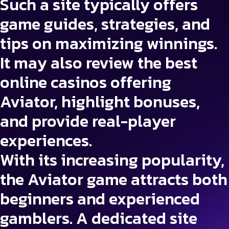
Such a site typically offers
game guides, strategies, and
tips on maximizing winnings.
It may also review the best
online casinos offering
Aviator, highlight bonuses,
and provide real-player
experiences.
With its increasing popularity,
the Aviator game attracts both
beginners and experienced
gamblers. A dedicated site