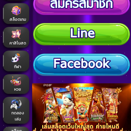
สล็อตเกม
คาสิโนสด
กีฬา
หวย
ทดลอง
เล่น