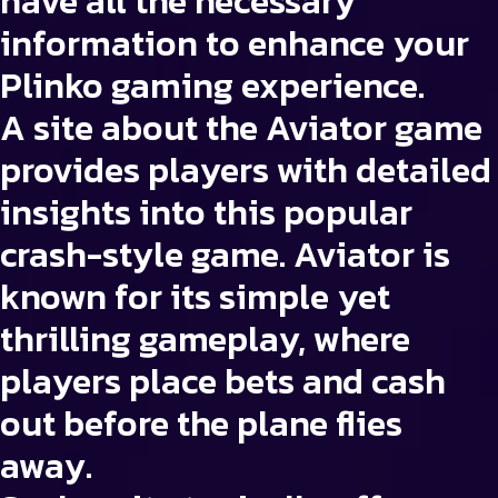
have all the necessary
information to enhance your
Plinko gaming experience.
A
site about the Aviator game
provides players with detailed
insights into this popular
crash-style game. Aviator is
known for its simple yet
thrilling gameplay, where
players place bets and cash
out before the plane flies
away.