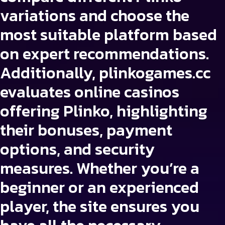
variations and choose the
most suitable platform based
on expert recommendations.
Additionally, plinkogames.cc
evaluates online casinos
offering Plinko, highlighting
their bonuses, payment
options, and security
measures. Whether you’re a
beginner or an experienced
player, the site ensures you