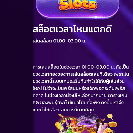
สล็อตเวลาไหนแตกดี
เล่นสล็อต 01.00-03.00 น.
การเล่นสล็อตในช่วงเวลา 01.00-03.00 น. ถือเป็น
ช่วงเวลาทองของการเล่นสล็อตเลยทีเดียว เพราะใน
ช่วงเวลานี้ระบบเกมจะเริ่มคืนกำไรให้กับผู้เล่นส่วน
ใหญ่ ไม่ว่าจะเป็นฟรีสปินหรือแจ็กพอตระดับเฟิร์ส
คลาส ในช่วงเวลานี้จะมีให้เลือกมากมาย ตารางเกม
PG ของพันธุ์ทิพย์ มีแนวโน้มที่จะพัง ดังนั้นเราจึง
แนะนำให้เลือกรายการนี้มากที่สุด