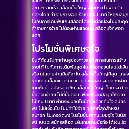
แอปฯ True Wallet ลงทะเบียนเพื่อเข้าใช้งานได้
สะดวกรวดเร็ว สล็อตเว็บใหญ่ จ่ายตรง ไม่ผ่านตัว
กลางใดๆ ทำรายการรวดเร็วภายใน 1 นาที ให้คุณสนุก
ไปกับการเดิมพันเกมสล็อตได้แบบต่อเนื่องไม่มีสะดุด
ทำรายการง่าย ไม่ต้องผ่านแอดมิน สล็อตแจ็คพอต
แตก
โปรโมชั่นพิเศษจุใจ
ยินดีต้อนรับทุกท่านสู่ช่องทางและโอกาสในการสร้าง
รายได้ ไปกับการเดิมพันสุดคุ้ม สล็อตออนไลน์ได้เงิน
จริง เล่นง่ายผ่านมือถือ กับ สล็อตเว็บใหญ่ที่สุด แหล่ง
รวมเกมสล็อตแตกง่าย แตกบ่อย ส่งตรงจากทุกค่าย
เกมชั้นนำ สมัครสมาชิก สล็อตเว็บใหญ่ เว็บตรง ด้วย
ขั้นตอนง่ายๆ ไม่กี่ขั้นตอน เพียงกรอกข้อมูลใช้เวลา
ไม่เกิน 1 นาที ผ่านระบบอัตโนมัติ สะดวกทันใจ สมัคร
ฟรี ไม่มีเงื่อนไข ไม่มีค่าใช้จ่าย คุ้มค่าที่สุดสำหรับ
สมาชิก รับเครดิตฟรี โปรโมชั่นพิเศษแบบจุใจ โบนัส
ฟรี 100% สมัครสล็อต เล่นเกมผ่านมือถือ ได้เงินเร็ว