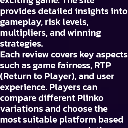
provides detailed insights into
gameplay, risk levels,
multipliers, and winning
strategies.
Each review covers key aspects
such as game fairness, RTP
(Return to Player), and user
experience. Players can
compare different Plinko
variations and choose the
most suitable platform based