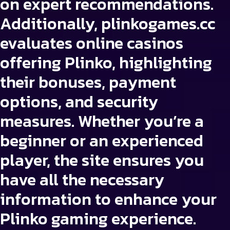
on expert recommendations.
Additionally, plinkogames.cc
evaluates online casinos
offering Plinko, highlighting
their bonuses, payment
options, and security
measures. Whether you’re a
beginner or an experienced
player, the site ensures you
have all the necessary
information to enhance your
Plinko gaming experience.