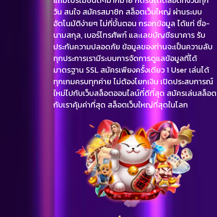
แถมโปรโมชั่นดีๆมากมาย กดรับได้ตลอดทั้งวันทุก
วัน สนใจ สมัครสมาชิก สล็อตเว็บใหญ่ ผ่านระบบ
อัตโนมัติง่ายๆ ไม่กี่ขั้นตอน กรอกข้อมูล ได้แก่ ชื่อ-
นามสกุล, เบอร์โทรศัพท์ และเลขบัญชีธนาคาร รับ
ประกันความปลอดภัย ข้อมูลของท่านจะเป็นความลับ
ทุกประการเรามีระบบการจัดการดูแลข้อมูลที่ได้
มาตรฐาน SSL สมัครเพียงครั้งเดียว 1 User เล่นได้
ทุกเกมครบทุกค่าย ไม่ต้องโยกเงิน เปิดประสบการณ์
ใหม่ไปกับเว็บสล็อตออนไลน์ที่ดีที่สุด สมัครเล่นสล็อต
กับเราคุ้มค่าที่สุด สล็อตเว็บใหญ่ที่สุดในโลก