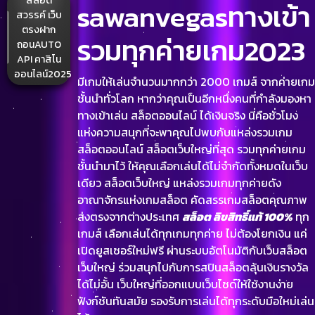
สล็อต
sawanvegasทางเข้า
สวรรค์ เว็บ
ตรงฝาก
รวมทุกค่ายเกม2023
ถอนAUTO
API คาสิโน
ออนไลน์2025
มีเกมให้เล่นจำนวนมากกว่า 2000 เกมส์ จากค่ายเกม
ชั้นนำทั่วโลก หากว่าคุณเป็นอีกหนึ่งคนที่กำลังมองหา
ทางเข้าเล่น สล็อตออนไลน์ ได้เงินจริง นี่คือชั่วโมง
แห่งความสนุกที่จะพาคุณไปพบกับแหล่งรวมเกม
สล็อตออนไลน์ สล็อตเว็บใหญ่ที่สุด รวมทุกค่ายเกม
ชั้นนำมาไว้ ให้คุณเลือกเล่นได้ไม่จำกัดทั้งหมดในเว็บ
เดียว สล็อตเว็บใหญ่ แหล่งรวมเกมทุกค่ายดัง
อาณาจักรแห่งเกมสล็อต คัดสรรเกมสล็อตคุณภาพ
ส่งตรงจากต่างประเทศ
สล็อต ลิขสิทธิ์แท้ 100%
ทุก
เกมส์ เลือกเล่นได้ทุกเกมทุกค่าย ไม่ต้องโยกเงิน แค่
เปิดยูสเซอร์ใหม่ฟรี ผ่านระบบอัตโนมัติกับเว็บสล็อต
เว็บใหญ่ ร่วมสนุกไปกับการสปินสล็อตลุ้นเงินรางวัล
ได้ไม่อั้น เว็บใหญ่ที่ออกแบบเว็บไซด์ให้ใช้งานง่าย
ฟังก์ชันทันสมัย รองรับการเล่นได้ทุกระดับมือใหม่เล่น