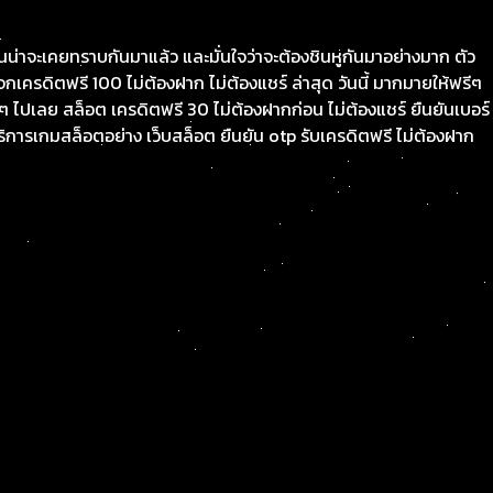
เล่นน่าจะเคยทราบกันมาแล้ว และมั่นใจว่าจะต้องชินหูกันมาอย่างมาก ตัว
เครดิตฟรี 100 ไม่ต้องฝาก ไม่ต้องแชร์ ล่าสุด วันนี้ มากมายให้ฟรีๆ
 ไปเลย สล็อต เครดิตฟรี 30 ไม่ต้องฝากก่อน ไม่ต้องแชร์ ยืนยันเบอร์
การเกมสล็อตอย่าง เว็บสล็อต ยืนยัน otp รับเครดิตฟรี ไม่ต้องฝาก