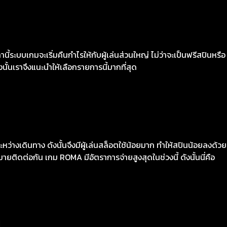
ะบบเกมจะเริ่มคืนกำไรให้กับผู้เล่นส่วนใหญ่ ไม่ว่าจะเป็นฟรีสปินหรือ
นั้นเราจึงแนะนำให้เลือกรายการนี้มากที่สุด
ะหว่างเดินทาง ดังนั้นจึงมีผู้เล่นสล็อตใช้น้อยมาก ทำให้สปินน้อยลงด้วย
ติดต่อกัน เกม ROMA มีอัตราการจ่ายสูงสุดในช่วงนี้ ดังนั้นนี่คือ