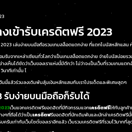
เข้ารับเครดิตฟรี 2023
ี 2023
เล่นง่ายบนมือถือรวมเกมสล็อตแตกง่าย ที่แตกโบนัสหลักแสน ห้
มรับจากเหล่าเซียนทั่วโลกว่าเป็นเกมสล็อตแตกง่าย จ่ายโบนัสบ่อยรวม
ย่างเห็นได้ชัดว่าเว็บของเราแห่งนี้มีดีกว่า ไม่ว่าจะเป็นเว็บที่รวมเก
ินาทีเท่านั้น โ
วันนี้แล้วร่วมลงเดิมพันลุ้นเงินหลักแสนกับเราโปรเด็ดและพิเศษสุดๆ
 รับง่ายบนมือถือก็รับได้
2023
เว็บแจกเครดิตฟรียอดฮิตที่มีกิจกรรมแจก
เครดิตฟรี
ให้กับลูกค้
่างๆที่ถือได้ว่าเป็น
เครดิตฟ
รียอดฮิตที่นักเดิมพันและนักล่าเครดิตฟรีนั้น
รบครันเท่ากับเว็บไซต์ของเราอีกแล้ว เว็บรวมเครดิตฟรีที่รวมไว้มากที่สุดใ