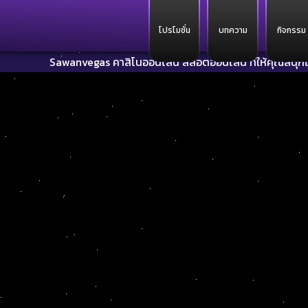
โปรโมชั่น
บทความ
กิจกรรม
as คาสิโนออนไลน์ สล็อตออนไลน์ ที่ให้คุณสนุกได้ทุกรูปแบบ