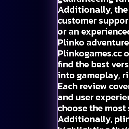
Additionally, the
customer support
or an experienced
Plinko adventure
Plinkogames.cc o
find the best ver
into gameplay, ri
Each review cover
and user experie
choose the most 
Additionally, pli