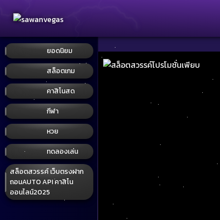
Sawanveg
ยอดนิยม
สล็อตเกม
คาสิโนสด
กีฬา
หวย
ทดลองเล่น
สล็อตสวรรค์ เว็บตรงฝาก
ถอนAUTO API คาสิโน
ออนไลน์2025