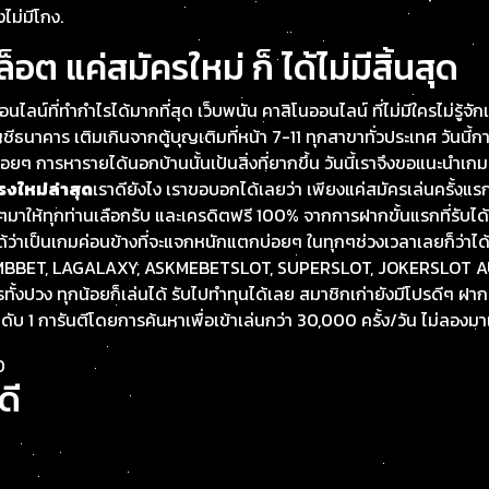
ไม่มีโกง.
็อต แค่สมัครใหม่ ก็ ได้ไม่มีสิ้นสุด
นไลน์ที่ทำกำไรได้มากที่สุด เว็บพนัน คาสิโนออนไลน์ ที่ไม่มีใครไม่รู้จั
ัญชีธนาคาร เติมเกินจากตู้บุญเติมที่หน้า 7-11 ทุกสาขาทั่วประเทศ วัน
ื่อยๆ การหารายได้นอกบ้านนั้นเป้นสิ่งที่ยากขึ้น วันนี้เราจึงขอแนะนำเ
งใหม่ล่าสุด
เราดียังไง เราขอบอกได้เลยว่า เพียงแค่สมัครเล่นครั้งแรก
ให้ทุกท่านเลือกรับ และเครดิตฟรี 100% จากการฝากขั้นแรกที่รับได้สูงส
ว่าเป็นเกมค่อนข้างที่จะแจกหนักแตกบ่อยๆ ในทุกๆช่วงเวลาเลยก็ว่าได้ 
 AMBBET, LAGALAXY, ASKMEBETSLOT, SUPERSLOT, JOKERSLOT AUTO
ั้งปวง ทุกน้อยก็เล่นได้ รับไปทำทุนได้เลย สมาชิกเก่ายังมีโปรดีๆ ฝา
ดับ 1 การันตีโดยการค้นหาเพื่อเข้าเล่นกว่า 30,000 ครั้ง/วัน ไม่ลองมาเ
ดี