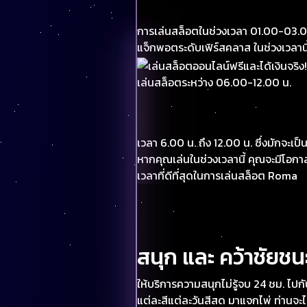
การเล่นสล็อตในช่วงเวลา 01.00-03.00 น
แจ็กพอตระดับเฟิร์สคลาส ในช่วงเวลานี้
เล่นสล็อตระหว่าง 06.00-12.00 น.
เวลา 6.00 น. ถึง 12.00 น. ซึ่งมักจะเป
หากคุณเล่นในช่วงเวลานี้ คุณจะมีโอกา
เวลาที่ดีที่สุดในการเล่นสล็อต Roma
สนุก และ คว้าชัยชนะ
ให้บริการความสนุกไม่รู้จบ 24 ชม. ไปกั
แต่ละสีแต่ละวันสีสด มาแจกไพ่ ท่านจะ