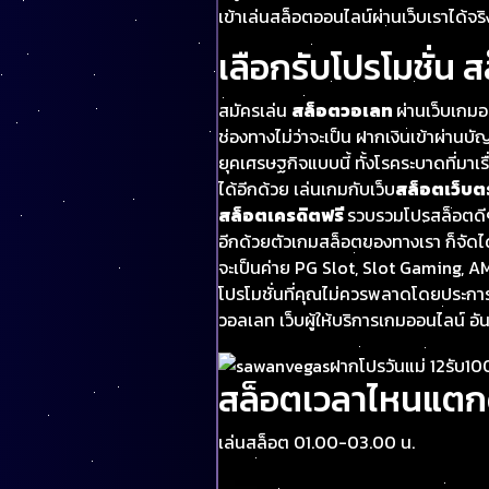
เข้าเล่นสล็อตออนไลน์ผ่านเว็บเราได้จริง
เลือกรับโปรโมชั่น สล
สมัครเล่น
สล็อตวอเลท
ผ่านเว็บเกมออ
ช่องทางไม่ว่าจะเป็น ฝากเงินเข้าผ่านบ
ยุคเศรษฐกิจแบบนี้ ทั้งโรคระบาดที่มาเร
ได้อีกด้วย เล่นเกมกับเว็บ
สล็อตเว็บตร
สล็อตเครดิตฟรี
รวบรวมโปรสล็อตดีๆมา
อีกด้วยตัวเกมสล็อตของทางเรา ก็จัดได้
จะเป็นค่าย PG Slot, Slot Gaming,
โปรโมชั่นที่คุณไม่ควรพลาดโดยประการท
วอลเลท เว็บผู้ให้บริการเกมออนไลน์ อัน
สล็อตเวลาไหนแตก
เล่นสล็อต 01.00-03.00 น.