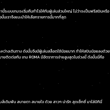
ะบบเกมจะเริ่มคืนกำไรให้กับผู้เล่นส่วนใหญ่ ไม่ว่าจะเป็นฟรีสปินหรือ
นั้นเราจึงแนะนำให้เลือกรายการนี้มากที่สุด
ะหว่างเดินทาง ดังนั้นจึงมีผู้เล่นสล็อตใช้น้อยมาก ทำให้สปินน้อยลงด้วย
ติดต่อกัน เกม ROMA มีอัตราการจ่ายสูงสุดในช่วงนี้ ดังนั้นนี่คือ
์เดิมพัน สบายตา สบายใจ ด้วย สาวๆ น่ารัก สุดเซ็กซี่ มาใส่บิกินี่