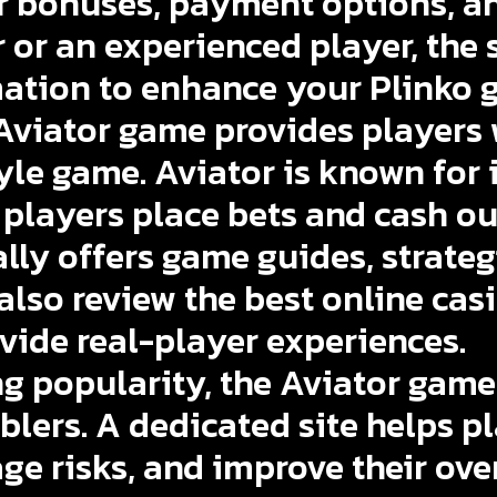
ir bonuses, payment options, a
 or an experienced player, the 
ation to enhance your Plinko 
 Aviator game
provides players w
le game. Aviator is known for i
players place bets and cash out
ally offers game guides, strate
also review the best online casi
vide real-player experiences.
ng popularity, the Aviator gam
lers. A dedicated site helps 
e risks, and improve their over