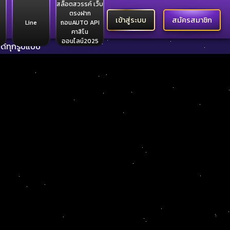
สล็อตสวรรค์ เว็บ
ตรงฝาก
เข้าสู่ระบบ
สมัครสมาชิก
Line
ถอนAUTO API
คาสิโน
ออนไลน์2025