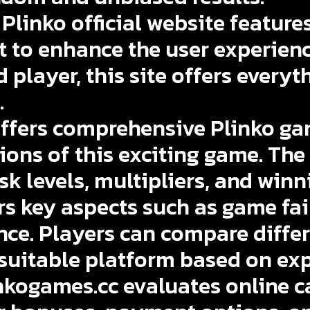
 Plinko official website featur
 to enhance the user experienc
 player, this site offers every
.
ffers comprehensive Plinko ga
sions of this exciting game. The
sk levels, multipliers, and winn
s key aspects such as game fai
nce. Players can compare differ
suitable platform based on ex
nkogames.cc evaluates online ca