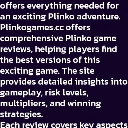
offers everything needed for
an exciting Plinko adventure.
Plinkogames.cc offers
comprehensive Plinko game
reviews
, helping players find
the best versions of this
exciting game. The site
provides detailed insights into
gameplay, risk levels,
multipliers, and winning
strategies.
Each review covers key aspects