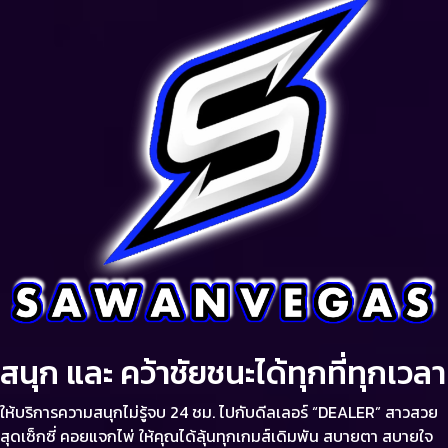
สนุก และ คว้าชัยชนะได้ทุกที่ทุกเวลา
ให้บริการความสนุกไม่รู้จบ 24 ชม. ไปกับดีลเลอร์ “DEALER” สาวสวย
สุดเซ็กซี่ คอยแจกไพ่ ให้คุณได้ลุ้นทุกเกมส์เดิมพัน สบายตา สบายใจ