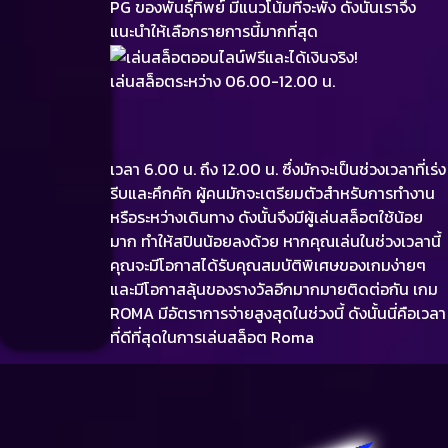
PG ของพันธุ์ทิพย์ มีแนวโน้มที่จะพัง ดังนั้นเราจึง
แนะนำให้เลือกรายการนี้มากที่สุด
เล่นสล็อตระหว่าง 06.00-12.00 น.
เวลา 6.00 น. ถึง 12.00 น. ซึ่งมักจะเป็นช่วงเวลาที่เร่ง
รีบและคึกคัก ผู้คนมักจะเตรียมตัวสำหรับการทำงาน
หรือระหว่างเดินทาง ดังนั้นจึงมีผู้เล่นสล็อตใช้น้อย
มาก ทำให้สปินน้อยลงด้วย หากคุณเล่นในช่วงเวลานี้
คุณจะมีโอกาสได้รับคุณสมบัติพิเศษของเกมง่ายๆ
และมีโอกาสลุ้นของรางวัลอีกมากมายติดต่อกัน เกม
ROMA มีอัตราการจ่ายสูงสุดในช่วงนี้ ดังนั้นนี่คือเวลา
ที่ดีที่สุดในการเล่นสล็อต Roma