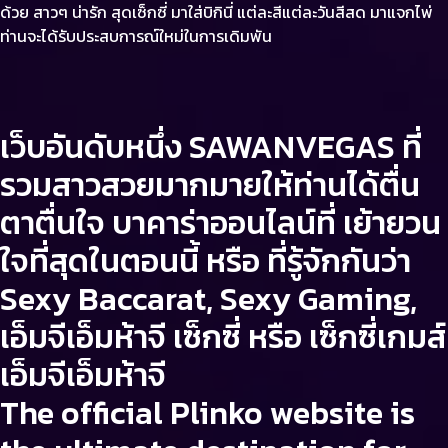
ด้วย สาวๆ น่ารัก สุดเซ็กซี่ มาใส่บิกินี่ แต่ละสีแต่ละวันสีสด มาแจกไพ่
ท่านจะได้รับประสบการณ์ใหม่ในการเดิมพัน
เว็บอันดับหนึ่ง SAWANVEGAS ที่
รวมสาวสวยมากมายให้ท่านได้ตื่น
ตาตื่นใจ บาคาร่าออนไลน์ที่ เย้ายวน
ใจที่สุดในตอนนี้ หรือ ที่รู้จักกันว่า
Sexy Baccarat, Sexy Gaming,
เอ็มจีเอ็มห้าจี เซ็กซี่ หรือ เซ็กซี่เกมส์
เอ็มจีเอ็มห้าจี
The
official Plinko website
is