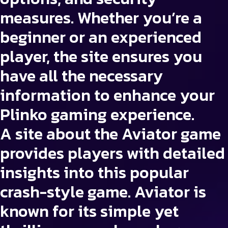
measures. Whether you’re a
beginner or an experienced
player, the site ensures you
have all the necessary
information to enhance your
Plinko gaming experience.
A
site about the Aviator game
provides players with detailed
insights into this popular
crash-style game. Aviator is
known for its simple yet