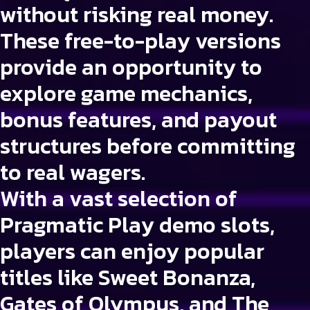
without risking real money.
These free-to-play versions
provide an opportunity to
explore game mechanics,
bonus features, and payout
structures before committing
to real wagers.
With a vast selection of
Pragmatic Play demo slots,
players can enjoy popular
titles like Sweet Bonanza,
Gates of Olympus, and The