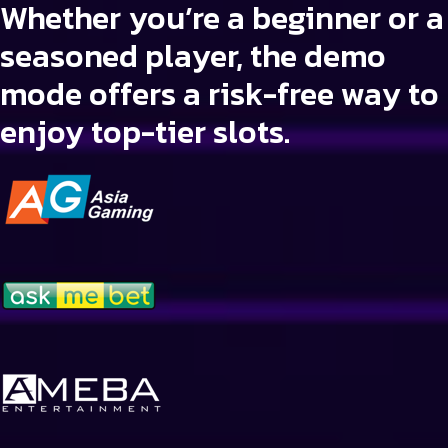
Whether you’re a beginner or a
seasoned player, the demo
mode offers a risk-free way to
enjoy top-tier slots.