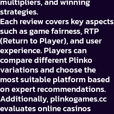
multipliers, and winning
strategies.
Each review covers key aspects
such as game fairness, RTP
(Return to Player), and user
experience. Players can
compare different Plinko
variations and choose the
most suitable platform based
on expert recommendations.
Additionally, plinkogames.cc
evaluates online casinos