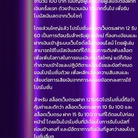
จำนวน 100 บาท ในบัญชีผู้เล่น โดยผู้เล่นจะต้องฝาก
เงินครั้งแรก ด้วยจำนวนเงิน 12 บาทขึ้นไป เพื่อรับ
โบนัสเงินสดจากเว็บไซต์
โดยส่วนใหญ่แล้ว โปรโมชั่น
สล็อตเว็บตรงฝาก 12 รับ
60
เป็นการต้อนรับสำหรับผู้เล่นใหม่ ที่ลงทะเบียนและ
ฝากเงินเข้าสู่ระบบเว็บไซต์สล็อตออนไลน์ โดยผู้เล่น
สามารถใช้โบนัสเงินสดที่ได้รับในการเดิมพันสล็อต
เพื่อเพิ่มโอกาสในการชนะเงินรางวัลใหญ่ แต่ก็ต้อง
ทำความเข้าใจและปฏิบัติตามเงื่อนไขและข้อกำหนด
ของโปรโมชั่นด้วย เพื่อหลีกเลี่ยงความสับสนและ
เสี่ยงต่อการเสียเงินจากการละเลยข้อตกลงการใช้
โปรโมชั่น
สำหรับ สล็อตเว็บตรงฝาก 12รับ60โปรโมชั่นนี้ถือว่า
คุ้มค่าและดีกว่า
สล็อตเว็บตรง
ฝาก 10 รับ 100 และ
สล็อตเว็บตรง ฝาก 15 รับ 100 ตามที่ได้ตอบไปก่อน
หน้านี้ โดยเป็นโปรโมชั่นที่มีเงื่อนไขการรับโบนัสที่
ค่อนข้างคงที่ และมีอัตราการคืนเงินที่สูงกว่าสองโปร
โมชั่นอื่นๆ