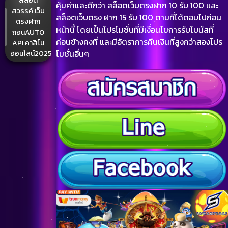
สล็อต
คุ้มค่าและดีกว่า สล็อตเว็บตรงฝาก 10 รับ 100 และ
สวรรค์ เว็บ
สล็อตเว็บตรง ฝาก 15 รับ 100 ตามที่ได้ตอบไปก่อน
ตรงฝาก
หน้านี้ โดยเป็นโปรโมชั่นที่มีเงื่อนไขการรับโบนัสที่
ถอนAUTO
ค่อนข้างคงที่ และมีอัตราการคืนเงินที่สูงกว่าสองโปร
API คาสิโน
โมชั่นอื่นๆ
ออนไลน์2025