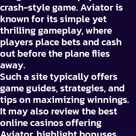
crash-style game. Aviator is
known for its simple yet
thrilling gameplay, where
players place bets and cash
out before the plane flies
away.
Such a site typically offers
game guides, strategies, and
tips on maximizing winnings.
It may also review the best
online casinos offering
Aviator, highlight bonuses,