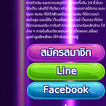
การทำเงิน และความสนุกได้ ตลอดทั้งวัน 24 ชั่วโมง
จัดเต็ม เล่นที่นี่ ที่เดียว เท่านั้น มีระบบการใช้งาน แบบ
Spin Auto ที่มีตัวฟีเจอร์ของการเล่น ที่มีความน่า
สนใจสูง และนี่คือ เว็บสล็อตออนไลน์ เว็บตรง ที่เปิด
ใช้งานครบครัน การันตี การทำเงินรางวัลหลักล้าน ได้
ง่าย ๆ ภายในคืนเดียวแถมยังมี แจ็คพอต สล็อต
มูลค่าสูงอีกเพียบ ที่กำลังรอคุณอยู่