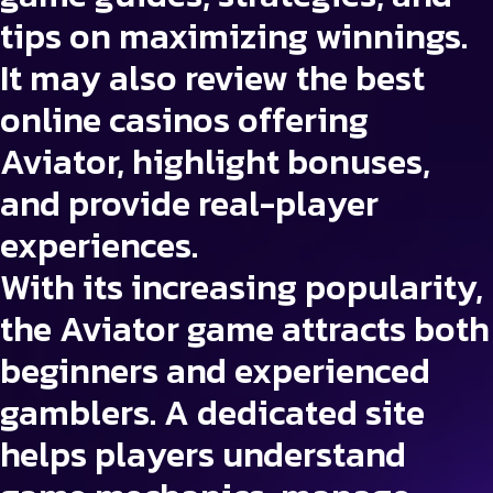
tips on maximizing winnings.
It may also review the best
online casinos offering
Aviator, highlight bonuses,
and provide real-player
experiences.
With its increasing popularity,
the Aviator game attracts both
beginners and experienced
gamblers. A dedicated site
helps players understand