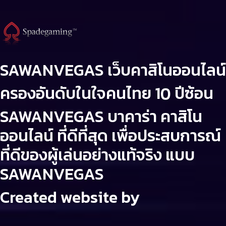
SAWANVEGAS เว็บคาสิโนออนไลน์
ครองอันดับในใจคนไทย 10 ปีซ้อน
SAWANVEGAS บาคาร่า คาสิโน
ออนไลน์ ที่ดีที่สุด เพื่อประสบการณ์
ที่ดีของผู้เล่นอย่างแท้จริง แบบ
SAWANVEGAS
Created website by