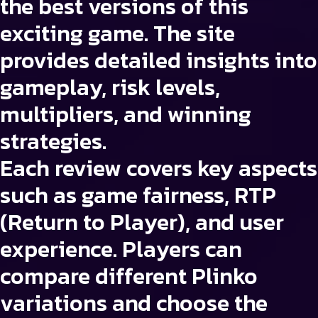
the best versions of this
exciting game. The site
provides detailed insights into
gameplay, risk levels,
multipliers, and winning
strategies.
Each review covers key aspects
such as game fairness, RTP
(Return to Player), and user
experience. Players can
compare different Plinko
variations and choose the