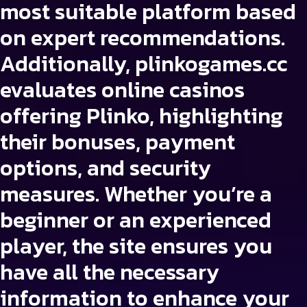
most suitable platform based
on expert recommendations.
Additionally, plinkogames.cc
evaluates online casinos
offering Plinko, highlighting
their bonuses, payment
options, and security
measures. Whether you’re a
beginner or an experienced
player, the site ensures you
have all the necessary
information to enhance your