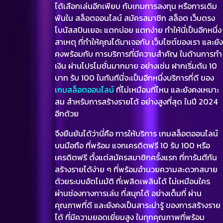
ได้เลือกเล่นอีกเพียบ กับเกมการลงทุน หรือการเดิม
พันใน สล็อตออนไลน์ สมัครสมาชิก สล็อต เว็บตรง
โบนัสสปินเยอะ แตกบ่อย แตกง่าย ทำให้นี่เป็นอีกหนึ่ง
สาเหตุ ที่ทำให้คุณได้มาเจอกับ เว็บไซต์ของเรา และยัง
คงพร้อมกับ การบริการที่มีความสำคัญ ในด้านการทำ
เงิน ผ่านโปรโมชั่นมากมาย อย่างเช่น ฝากเริ่มต้น 10
บาท รับ 100 ในทันทีนี่จะเป็นอีกหนึ่งบริการที่ดี ของ
เกมสล็อตออนไลน์
ที่ไม่เหมือนที่ไหน และยังคงเหมาะ
สม สำหรับการสร้างรายได้ อย่างสูงที่สุด ในปี 2024
อีกด้วย
จึงยืนยันได้ว่านี่คือ การให้บริการ เกมสล็อตออนไลน์
บนมือถือ ที่พร้อม
แจกเครดิตฟรี 10 รับ 100
หรือ
เครดิตฟรี ตั้งแต่สมัครสมาชิกครั้งแรก ที่การันตีกัน
สร้างรายได้ง่าย ๆ ที่พร้อมอำนวยความสะดวกสบาย
ด้วยระบบอัตโนมัติ ที่เพลิดเพลินได้ ไม่เหมือนใคร
ผ่านช่องทางการเล่น ที่สนุกได้ อย่างเต็มที่ ผ่าน
คุณภาพที่ดี และยังคงเป็นสาระน่ารู้ ของการสร้างราย
ได้ ที่มีความยอดเยี่ยมสูง ในทุกคุณภาพที่พร้อม