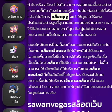
กำไร หรือ สร้างกำไรคืน จากการเล่นเกมสล็อต อย่าง
แรกเลยก็คือ ต้องทำความรู้จัก กับมัน ก่อนว่าแท้ที่จริง
แล้ว ใช้บริการ
สล็อตpg
จะทำให้คุณ ได้รับผล
สล็อตเกม
ประโยชน์ อย่างสูงที่สุด และบอกเลยว่าง่ายมาก ๆ และ
วิธีที่อำนวยความสะดวก ที่สุด คือ ผู้เล่นไม่ควรเล่น
เกม จากค่ายเว็บใดเลย นอกจากเว็บของเรา
คาสิโนสด
ระบบใหม่ในการปั่นสล็อตที่ออกแบบการใช้บริการกับ
เว็บเกม
สล็อตเว็บตรง
ที่ให้นักพนันได้รับความ
ไฮเทคเพิ่มมากยิ่งขึ้น ในการใช้บริการทุกฟังชั่น ซึ่ง
กีฬา
เป็นเว็บไซต์
สล็อต
ที่ไม่มีการผ่านเอเย่นใดๆ ทั้งสิ้น
สามารถให้ นักพนันได้ใช้บริการกับเกม
สล็อต
ออนไลน์
ที่เป็นลิขสิทธิ์แท้ถูกต้อง รับรองได้เลย
หวย
ว่าการเริ่มต้นใช้บริการ
เว็บตรงสล็อต
ที่จำนวน
เพียงแค่ 1 บาท สามารถทำให้คุณได้รับความสะดวกได้
ในทุกช่องทางจริง
ทดลอง
sawanvegasสล็อตเว็บ
เล่น