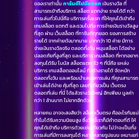
ของเราเท่านั้น
การันตีไม่มีหลอก
เงินรางวัล ที่
สามารถเข้าถึงบริการ สล็อต แตกง่าย รายได้ดี กว่า
การเล่นทั่วไปนี่คือ บริการครั้งแรก ที่ให้คุณได้เข้าถึง
เกมสล็อต แตกดี และรวมไปถึง การจ่ายเงินรางวัลสูง
ที่สุด ผ่าน เว็บสล็อต ที่การันตีทุกยอด ของการสร้าง
รายได้ จากค่ายดังมากมาย มากกว่า 10 ค่าย มีการ
จ่ายเงินรางวัลจริง ตลอดทั้งวัน หมุนสล็อต ได้อย่าง
ปลอดภัยที่สูงที่สุด และบริการ เกมสล็อต ที่หากอยาก
ลงทุนได้รับ โบนัส สล็อตแตก รัว ๆ ที่นี่คือ แหล่ง
บริการ เกมสล็อตออนไลน์ ที่สร้างรายได้ จัดหนัก
ตลอดทั้งวัน และพร้อมนำเสนอการเล่น ที่คุณสามารถ
เข้าเล่นได้ง่าย คุ้มที่สุด เลยทีเดียวเป็น เว็บตรง
ตลอดที่เล่น ที่นี่ ได้แล้วรางวัลใหญ่ อีกเพียบ มูลค่า
กว่า 1 ล้านบาท ไม่ยากอีกด้วย
หลายคน อาจจะสงสัยว่า
สล็อตเว็บตรง
คืออะไรกันแน่
ทำไมได้รับความนิยมสูง ซึ่งวันนี้เราก็มีคำตอบที่ดี ให้
คุณได้เข้าถึง บริการด้วยเช่นเดียวกัน ไม่ว่าจะเป็นทั้ง
การเล่นที่มีการลงทุนได้ หลากหลายรูปแบบ เหมาะแก่