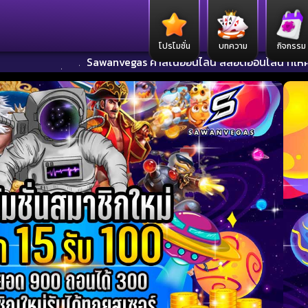
โปรโมชั่น
บทความ
กิจกรรม
gas คาสิโนออนไลน์ สล็อตออนไลน์ ที่ให้คุณสนุกได้ทุกรูปแบบ