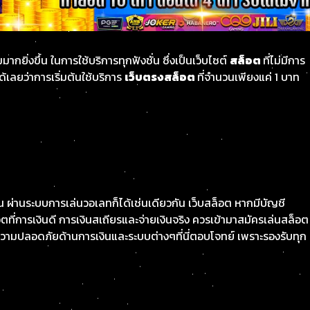
มากยิ่งขึ้น ในการใช้บริการทุกฟังชั่น ซึ่งเป็นเว็บไซต์
สล็อต
ที่ไม่มีการ
ได้เลยว่าการเริ่มต้นใช้บริการ
เว็บตรงสล็อต
ที่จำนวนเพียงแค่ 1 บาท
ผ่านระบบการเล่นวอเลทก็ได้เช่นเดียวกัน เว็บสล็อต หากมีบัญชี
ที่การเงินดี การเงินสเถียรและจ่ายเงินจริง ควรเข้ามาสมัครเล่นสล็อต
ความปลอดภัยด้านการเงินและระบบต่างๆที่นี่ตอบโจทย์ เพราะรองรับทุก