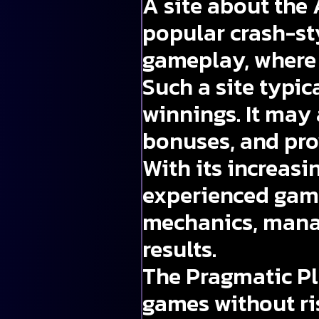
A
site about the
popular crash-sty
gameplay, where 
Such a site typic
winnings. It may 
bonuses, and pro
With its increasi
experienced gamb
mechanics, manag
results.
The
Pragmatic P
games without ri