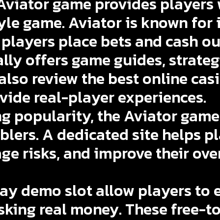
 Aviator game
provides players w
le game. Aviator is known for i
players place bets and cash out
ally offers game guides, strate
also review the best online casi
vide real-player experiences.
ng popularity, the Aviator gam
lers. A dedicated site helps 
e risks, and improve their over
lay demo slot
allow players to 
sking real money. These free-t