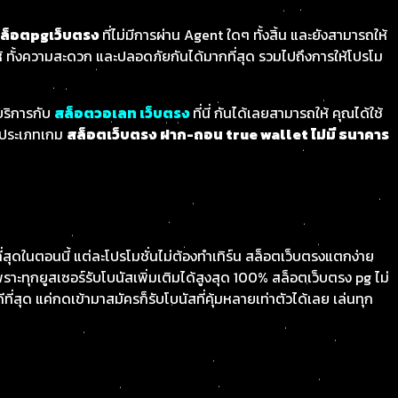
ล็อตpgเว็บตรง
ที่ไม่มีการผ่าน Agent ใดๆ ทั้งสิ้น และยังสามารถให้
ห้ ทั้งความสะดวก และปลอดภัยกันได้มากที่สุด รวมไปถึงการให้โปรโม
้บริการกับ
สล็อตวอเลท เว็บตรง
ที่นี่ กันได้เลยสามารถให้ คุณได้ใช้
ุกประเภทเกม
สล็อตเว็บตรง ฝาก-ถอน true wallet ไม่มี ธนาคาร
ที่สุดในตอนนี้ แต่ละโปรโมชั่นไม่ต้องทำเทิร์น สล็อตเว็บตรงแตกง่าย
 เพราะทุกยูสเซอร์รับโบนัสเพิ่มเติมได้สูงสุด 100%
สล็อตเว็บตรง
pg
ไม่
ที่สุด แค่กดเข้ามาสมัครก็รับโบนัสที่คุ้มหลายเท่าตัวได้เลย เล่นทุก