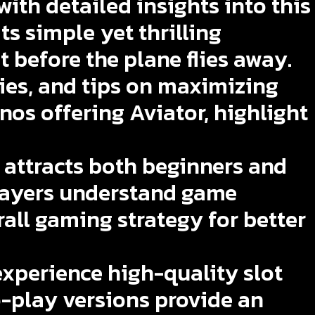
ith detailed insights into this
ts simple yet thrilling
 before the plane flies away.
gies, and tips on maximizing
nos offering Aviator, highlight
e attracts both beginners and
players understand game
all gaming strategy for better
experience high-quality slot
o-play versions provide an