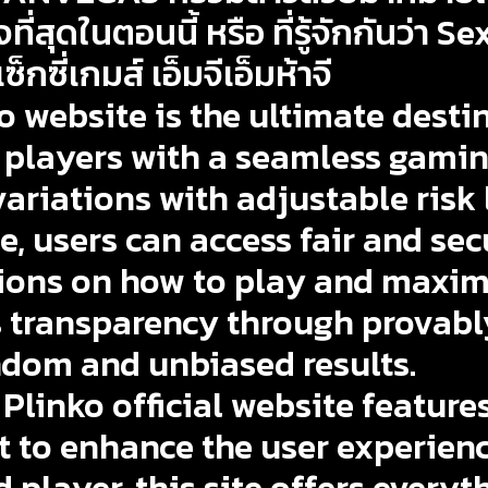
จที่สุดในตอนนี้ หรือ ที่รู้จักกันว่
 เซ็กซี่เกมส์ เอ็มจีเอ็มห้าจี
ko website
is the ultimate destin
s players with a seamless gamin
variations with adjustable risk 
ite, users can access fair and se
tions on how to play and maximi
 transparency through provably
dom and unbiased results.
 Plinko official website featur
 to enhance the user experienc
 player, this site offers every