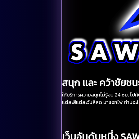
สนุก และ คว้าชัยชนะ
ให้บริการความสนุกไม่รู้จบ 24 ชม. ไปกั
แต่ละสีแต่ละวันสีสด มาแจกไพ่ ท่านจะ
เว็บอันดับหนึ่ง S