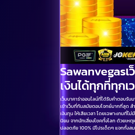
Sawanvegasเว็บ
เงินได้ทุกที่ทุกเ
เว็บบาคาร่าออนไลน์ที่ได้รับคำตอบรับมา
เข้าเว็บที่ทันสมัยตอบโจทย์มากที่สุด ส
เงินทุน ให้เสียเวลา โดยเฉพาะเกมที่ไม่ม
นิยม จากนักเสี่ยงโชคทั้งโลก ด้วยเหตุผ
ปลอดภัย 100% มีโปรเด็ดๆ แจกทั้งสมาชิก