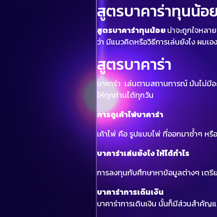
สูตรบาคาร่าทุนน้อ
สูตรบาคาร่าทุนน้อย
น่าจะถูกใจหลายๆ
ว่า มีแนวคิดหรือวิธีการเล่นยังไง ผมเ
สูตรบาคาร่า
บาคาร่า เล่นตามสถานการณ์ มันไม่มีอะไ
ให้ทุกท่านได้ทุกวัน
การดูเค้าไพ่บาคาร่า
เค้าไพ่ คือ รูปแบบไพ่ ที่ออกมาซ้ำๆ ห
บาคาร่าเล่นยังไง ให้ได้กำไร
การลงทุนกับศึกษาหาข้อมูลต่างๆ เตรีย
บาคาร่าการเดินเงิน
บาคาร่าการเดินเงิน นั้นก็มีส่วนสำคัญแ