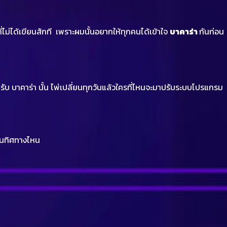
่ไม่ได้เขียนสักที เพราะผมนั้นอยากให้ทุกคนได้เข้าใจ
บาคาร่า
กันก่อน
รับ บาคาร่า นั้น ไพ่เปลี่ยนทุกวันแล้วใครที่ไหนจะมาปรับระบบโปรแกรม
ปในทิศทางไหน