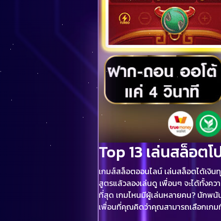
Top 13 เล่นสล็อตโ
เกมส์สล็อตออนไลน์ เล่นสล็อตได้เงินท
สูตรแล้วลองเล่นดู เพื่อนๆ จะได้ทั้ง
ที่สุด เกมไหนมีผู้เล่นหลายคน? นักพนัน
เพื่อนที่คุณคิดว่าคุณสามารถเลือกเกม