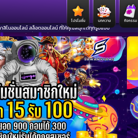
โปรโมชั่น
บทความ
กิจกรรม