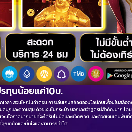
ปรทุนน้อยแค่10บ.
ุกเวลา ส่วนใหญ่มีคำตอบ การเล่นเกมสล็อตออนไลน์กับเพื่อนในสล็อตพัน
ความสนุกและความสุข ด้วยเงินในกระเป๋า บอกเลยว่าสูตรนี้สำคัญมาก โดย
จะมีโอกาสมากมายที่จะได้รับโบนัสและแจ็คพอต และด้วยเงินเดิมพันที่ค่อนข
ที่คุณถนัดและมั่นใจและสามารถทำได้