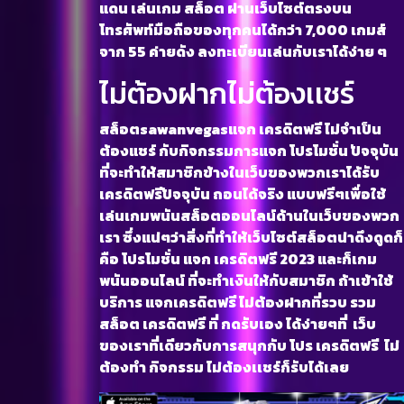
แดน เล่นเกม สล็อต ผ่านเว็บไซต์ตรงบน
โทรศัพท์มือถือของทุกคนได้กว่า 7,000 เกมส์
จาก 55 ค่ายดัง ลงทะเบียนเล่นกับเราได้ง่าย ๆ
ไม่ต้องฝากไม่ต้องเเชร์
สล็อตsawanvegasแจก เครดิตฟรี ไม่จำเป็น
ต้องแชร์ กับกิจกรรมการแจก โปรโมชั่น ปัจจุบัน
ที่จะทำให้สมาชิกข้างในเว็บของพวกเราได้รับ
เครดิตฟรีปัจจุบัน ถอนได้จริง แบบฟรีๆเพื่อใช้
เล่นเกมพนันสล็อตออนไลน์ด้านในเว็บของพวก
เรา ซึ่งแน่ๆว่าสิ่งที่ทำให้เว็บไซต์สล็อตน่าดึงดูดก็
คือ โปรโมชั่น แจก เครดิตฟรี 2023 และก็เกม
พนันออนไลน์ ที่จะทำเงินให้กับสมาชิก ถ้าเข้าใช้
บริการ แจกเครดิตฟรี ไม่ต้องฝากที่รวบ รวม
สล็อต เครดิตฟรี ที่ กดรับเอง ได้ง่ายๆที่ เว็บ
ของเราที่เดียวกับการสนุกกับ โปร เครดิตฟรี ไม่
ต้องทำ กิจกรรม ไม่ต้องเเชร์ก็รับได้เลย