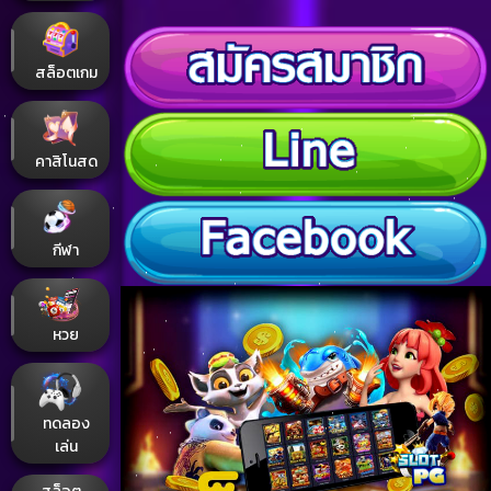
สล็อตเกม
คาสิโนสด
กีฬา
หวย
ทดลอง
เล่น