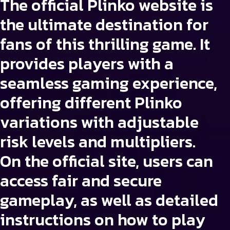
The
official Plinko website
is
the ultimate destination for
fans of this thrilling game. It
provides players with a
seamless gaming experience,
offering different Plinko
variations with adjustable
risk levels and multipliers.
On the official site, users can
access fair and secure
gameplay, as well as detailed
instructions on how to play