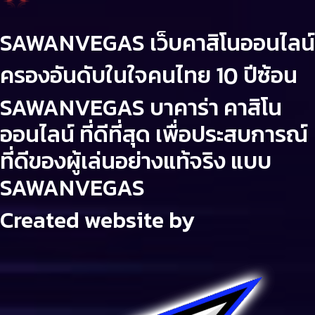
SAWANVEGAS เว็บคาสิโนออนไลน์
ครองอันดับในใจคนไทย 10 ปีซ้อน
SAWANVEGAS บาคาร่า คาสิโน
ออนไลน์ ที่ดีที่สุด เพื่อประสบการณ์
ที่ดีของผู้เล่นอย่างแท้จริง แบบ
SAWANVEGAS
Created website by