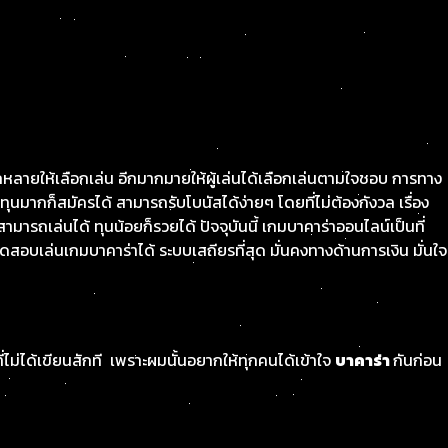
กหลายให้เลือกเล่น อีกมากมายให้ผู้เล่นได้เลือกเล่นตามใจชอบ การทาง
อทุนมากก็สมัครได้ สามารถรับโบนัสได้ง่ายๆ โดยที่ไม่ต้องกังวล เรื่อง
สามารถเล่นได้ ทุนน้อยก็รวยได้ ปัจจุบันนี้ เกมบาคาร่าออนไลน์เป็นที่
ทดสอบเล่นเกมบาคาร่าได้ ระบบเสถียรที่สุด มั่นคงทางด้านการเงิน มั่นใจ
่ไม่ได้เขียนสักที เพราะผมนั้นอยากให้ทุกคนได้เข้าใจ
บาคาร่า
กันก่อน