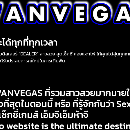
ได้ทุกที่ทุกเวลา
บดีลเลอร์ “DEALER” สาวสวย สุดเซ็กซี่ คอยแจกไพ่ ให้คุณได้ลุ้นทุกเกมส
ได้รับประสบการณ์ใหม่ในการเดิมพัน
AWANVEGAS ที่รวมสาวสวยมากมายให้ท
จที่สุดในตอนนี้ หรือ ที่รู้จักกันว่
 เซ็กซี่เกมส์ เอ็มจีเอ็มห้าจี
ko website
is the ultimate destin