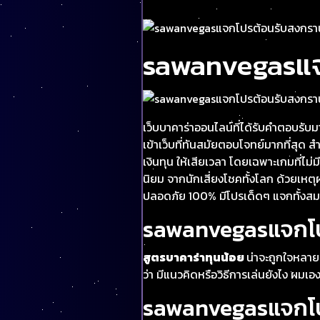
sawanvegasแจ
เว็บบาคาร่าออนไลน์ที่ได้รับคำตอบรับมา
เข้าเว็บที่ทันสมัยตอบโจทย์มากที่สุด ส
เงินทุน ให้เสียเวลา โดยเฉพาะเกมที่ไม่ม
นิยม จากนักเสี่ยงโชคทั้งโลก ด้วยเหตุผ
ปลอดภัย 100%
มีโปรเด็ดๆ แจกทั้งสม
sawanvegasแจกโป
สูตรบาคาร่าทุนน้อย
น่าจะถูกใจหลายๆ
ว่า มีแนวคิดหรือวิธีการเล่นยังไง ผมเ
sawanvegasแจกโป