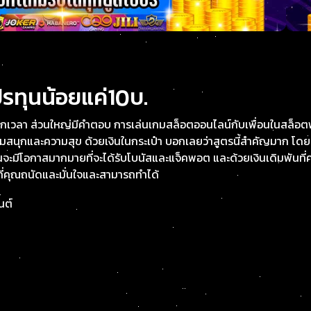
ปรทุนน้อยแค่10บ.
ุกเวลา ส่วนใหญ่มีคำตอบ การเล่นเกมสล็อตออนไลน์กับเพื่อนในสล็อตพัน
ความสนุกและความสุข ด้วยเงินในกระเป๋า บอกเลยว่าสูตรนี้สำคัญมาก โดย
จะมีโอกาสมากมายที่จะได้รับโบนัสและแจ็คพอต และด้วยเงินเดิมพันที่ค่อนข
ที่คุณถนัดและมั่นใจและสามารถทำได้