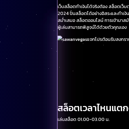
เว็บสล็อตทำเงินได้จริงต้อง
สล็อตเว็บ
2024
ปั่นสล็อตได้อย่างอิสระและทำเงิน
สม่ำเสมอ สล็อตออนไลน์ การเข้ามาสมั
ผู้เล่นสามารถพิสูจน์ได้ด้วยตัวคุณเอง
สล็อตเวลาไหนแตก
เล่นสล็อต 01.00-03.00 น.