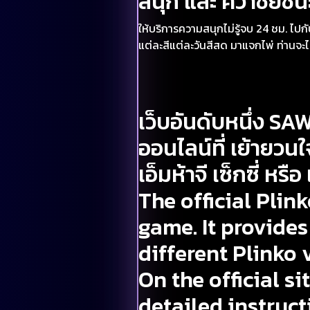
สนุก และ คว้าชัยชนะ
ให้บริการความสนุกไม่รู้จบ 24 ชม. ไปกั
แต่ละสีแต่ละวันสีสด มาแจกไพ่ ท่านจะ
เว็บอันดับหนึ่ง S
ออนไลน์ที่ เย้ายวนใ
เอ็มห้าจี เซ็กซี่ หรือ
The
official Plin
game. It provide
different Plinko 
On the official s
detailed instruc