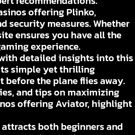
pert recommendations.
sinos offering Plinko,
nd security measures. Whether
site ensures you have all the
gaming experience.
ith detailed insights into this
ts simple yet thrilling
 before the plane flies away.
gies, and tips on maximizing
nos offering Aviator, highlight
e attracts both beginners and