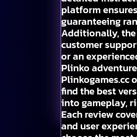
platform ensures
guaranteeing ran
Additionally, the
customer support
or an experienced
Plinko adventure
Plinkogames.cc o
find the best ver
into gameplay, ri
Each review cover
and user experie