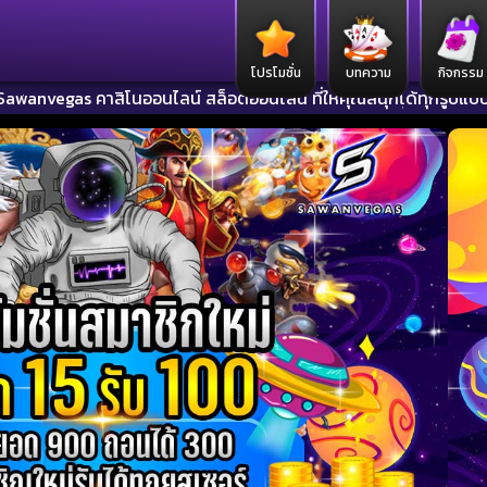
โปรโมชั่น
บทความ
กิจกรรม
์ สล็อตออนไลน์ ที่ให้คุณสนุกได้ทุกรูปแบบ