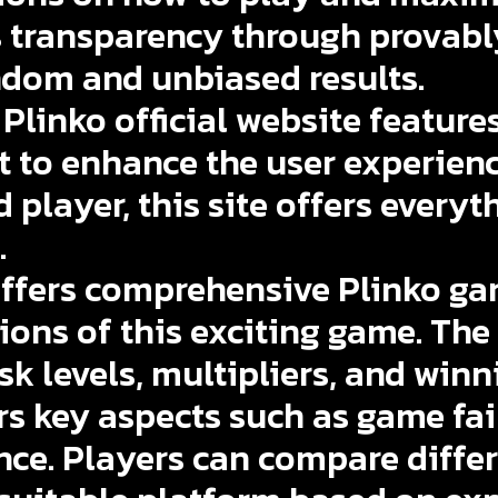
 transparency through provably
dom and unbiased results.
 Plinko official website featur
 to enhance the user experienc
 player, this site offers every
.
ffers comprehensive Plinko ga
sions of this exciting game. The
sk levels, multipliers, and winn
s key aspects such as game fai
nce. Players can compare differ