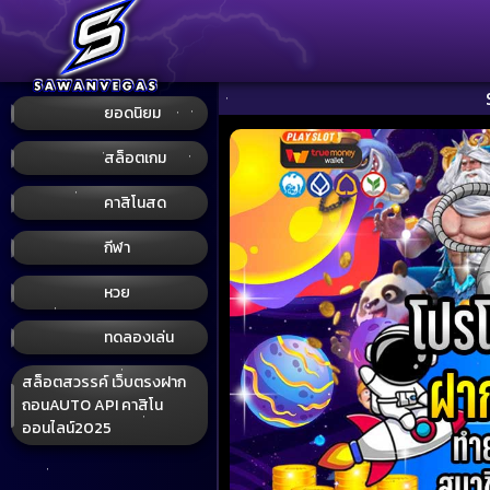
Sawanvegas คาสิโนออนไลน
ยอดนิยม
สล็อตเกม
คาสิโนสด
กีฬา
หวย
ทดลองเล่น
สล็อตสวรรค์ เว็บตรงฝาก
ถอนAUTO API คาสิโน
ออนไลน์2025