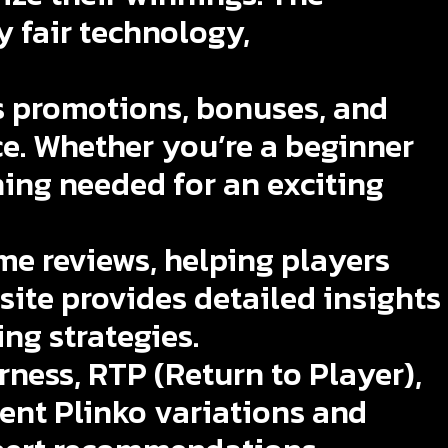
 fair technology,
es promotions, bonuses, and
e. Whether you’re a beginner
thing needed for an exciting
me reviews
, helping players
 site provides detailed insights
ing strategies.
rness, RTP (Return to Player),
ent Plinko variations and