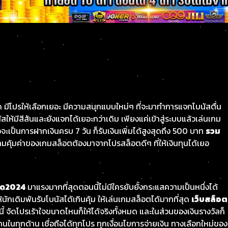
ด มีโปรให้เลือกเยอะ มีความสนุกแบบใหม่ๆ ที่จะมาทำการแจกโบนัสตื่น
ห้มีสีสันและยังแจกได้เยอะกว่าเดิม เพียงแค่เข้าสู่ระบบแล้วเล่นเกม
จะเป็นการฝากเงินครบ 7 วัน ก็รับเงินเพิ่มได้สูงสุดถึง 500 บาท
รวม
ามคุ้มค่าของเกมสล็อตต้องมาจากโปรสล็อตดีๆ ที่ให้เงินทุนได้เยอ
สุด2024
มาแรงมากที่สุดตอนนี้ไม่มีใครยับยั้งกระแสความเป็นหนึ่งได้
นักเดิมพันรับโบนัสได้เกินคุ้ม ให้เล่นเกมสล็อตได้มากที่สุด
เว็บสล็อต
้ จัดโปรเร้าใจขนาดไหนก็ให้ได้จริงทั้งหมด และในส่วนของเงินรางวัลก็
ในทุกด้าน เชื่อถือได้ทุกโปร ทุกเงื่อนไขการจ่ายเงิน ทางเลือกใหม่ของ