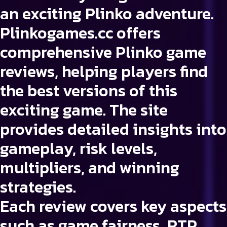
an exciting Plinko adventure.
Plinkogames.cc offers
comprehensive Plinko game
reviews
, helping players find
the best versions of this
exciting game. The site
provides detailed insights into
gameplay, risk levels,
multipliers, and winning
strategies.
Each review covers key aspects
such as game fairness, RTP