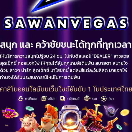
สนุก และ คว้าชัยชนะได้ทุกที่ทุกเวลา
ให้บริการความสนุกไม่รู้จบ 24 ชม. ไปกับดีลเลอร์ “DEALER” สาวสวย
สุดเซ็กซี่ คอยแจกไพ่ ให้คุณได้ลุ้นทุกเกมส์เดิมพัน สบายตา สบายใจ
ด้วย สาวๆ น่ารัก สุดเซ็กซี่ มาใส่บิกินี่ แต่ละสีแต่ละวันสีสด มาแจกไพ่
ท่านจะได้รับประสบการณ์ใหม่ในการเดิมพัน