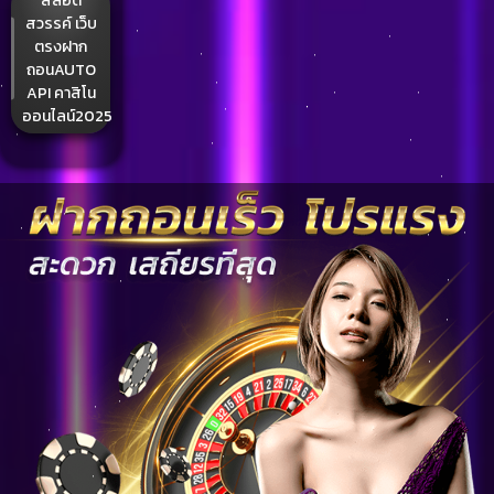
สล็อต
สวรรค์ เว็บ
ตรงฝาก
ถอนAUTO
API คาสิโน
ออนไลน์2025