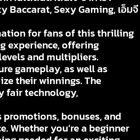
า Sexy Baccarat, Sexy Gaming, เอ็มจี
ation for fans of this thrilling
g experience, offering
levels and multipliers.
cure gameplay, as well as
ze their winnings. The
 fair technology,
es promotions, bonuses, and
e. Whether you’re a beginner
thing needed for an exciting