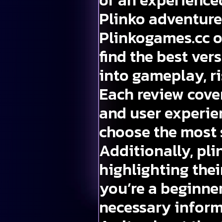
Plinko adventure
Plinkogames.cc o
find the best ver
into gameplay, ri
Each review cover
and user experie
choose the most 
Additionally, pli
highlighting the
you’re a beginner
necessary inform