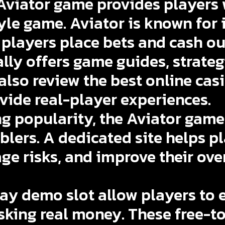
 Aviator game
provides players w
le game. Aviator is known for i
players place bets and cash out
ally offers game guides, strate
also review the best online casi
vide real-player experiences.
ng popularity, the Aviator gam
lers. A dedicated site helps 
e risks, and improve their over
lay demo slot
allow players to 
sking real money. These free-t