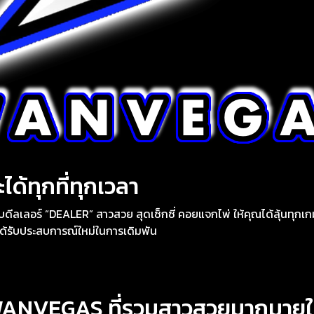
ได้ทุกที่ทุกเวลา
บดีลเลอร์ “DEALER” สาวสวย สุดเซ็กซี่ คอยแจกไพ่ ให้คุณได้ลุ้นทุกเกมส
ได้รับประสบการณ์ใหม่ในการเดิมพัน
AWANVEGAS ที่รวมสาวสวยมากมายให้ท