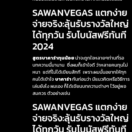
SAWANVEGAS แตกง่าย
จ่ายจริง:ลุ้นรับรางวัลใหญ่
ได้ทุกวัน รับโบนัสฟรีทันที
2024
สูตรบาคาร่าทุนน้อย
น่าจะถูกใจหลายๆท่านที่รอ
บทความนี้มานาน ซึ่งผมก็เข้าใจดี ว่าหลายคนทุนไม่
หนา แต่ที่ไม่ได้เขียนสักที เพราะผมนั้นอยากให้ทุก
คนได้เข้าใจ
บาคาร่า
กันก่อนว่า มีแนวคิดหรือวิธีการ
เล่นยังไง ผมเอง ก็ได้เขียนบทความต่างๆ ไว้อยู่พอ
สมควร ตัวอย่างเช่น
SAWANVEGAS แตกง่าย
จ่ายจริง:ลุ้นรับรางวัลใหญ่
ได้ทุกวัน รับโบนัสฟรีทันที