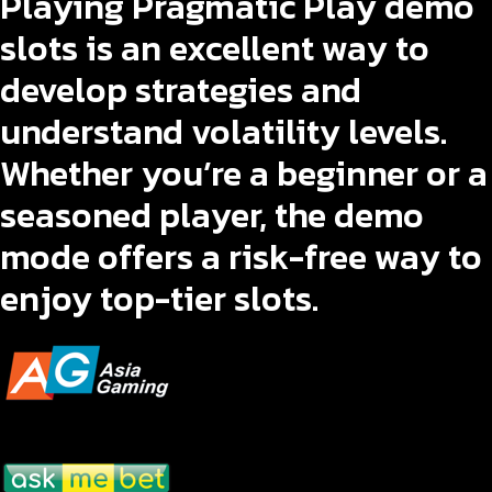
Playing Pragmatic Play demo
slots is an excellent way to
develop strategies and
understand volatility levels.
Whether you’re a beginner or a
seasoned player, the demo
mode offers a risk-free way to
enjoy top-tier slots.