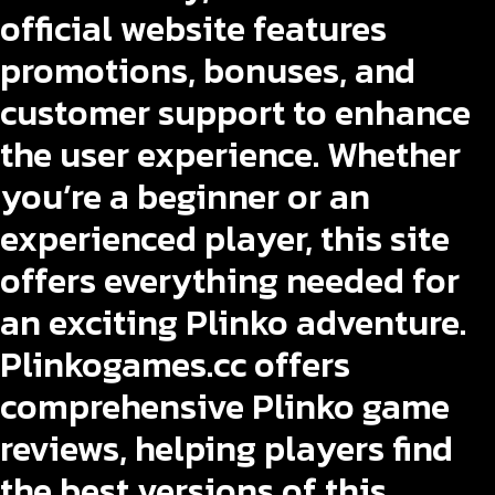
official website features
promotions, bonuses, and
customer support to enhance
the user experience. Whether
you’re a beginner or an
experienced player, this site
offers everything needed for
an exciting Plinko adventure.
Plinkogames.cc offers
comprehensive Plinko game
reviews
, helping players find
the best versions of this