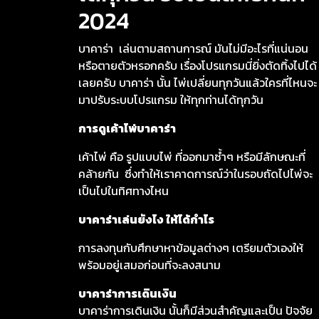
2024
บาคาร่า เล่นตามสถานการณ์ มันไม่มีอะไรที่แน่นอน
หรือตายตัวหรอกครับ เรื่องโปรแกรมนี่ยิ่งตัดทิ้งไปได้
เลยครับ บาคาร่า นั้น ไพ่เปลี่ยนทุกวันแล้วใครที่ไหนจะ
มาปรับระบบโปรแกรม ให้ทุกท่านได้ทุกวัน
การดูเค้าไพ่บาคาร่า
เค้าไพ่ คือ รูปแบบไพ่ ที่ออกมาซ้ำๆ หรือมีลักษณะที่
คล้ายกัน ซึ่งทำให้เราคาดการณ์ว่าในรอบถัดไปไพ่จะ
เป็นไปในทิศทางไหน
บาคาร่าเล่นยังไง ให้ได้กำไร
การลงทุนกับศึกษาหาข้อมูลต่างๆ เตรียมตัวเองให้
พร้อมอยู่เสมอก่อนที่จะลงสนาม
บาคาร่าการเดินเงิน
บาคาร่าการเดินเงิน นั้นก็มีส่วนสำคัญและเป็น ปัจจัย