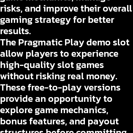
risks, and improve their overall
gaming strategy for better
results.
The
Pragmatic Play demo slot
allow players to experience
high-quality slot games
without risking real money.
These free-to-play versions
provide an opportunity to
explore game mechanics,
bonus features, and payout
structures before committing