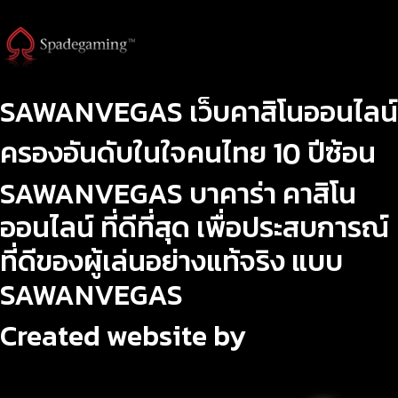
SAWANVEGAS เว็บคาสิโนออนไลน์
ครองอันดับในใจคนไทย 10 ปีซ้อน
SAWANVEGAS บาคาร่า คาสิโน
ออนไลน์ ที่ดีที่สุด เพื่อประสบการณ์
ที่ดีของผู้เล่นอย่างแท้จริง แบบ
SAWANVEGAS
Created website by