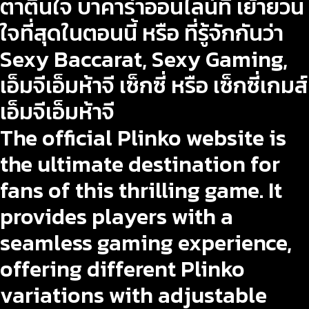
ตาตื่นใจ บาคาร่าออนไลน์ที่ เย้ายวน
ใจที่สุดในตอนนี้ หรือ ที่รู้จักกันว่า
Sexy Baccarat, Sexy Gaming,
เอ็มจีเอ็มห้าจี เซ็กซี่ หรือ เซ็กซี่เกมส์
เอ็มจีเอ็มห้าจี
The
official Plinko website
is
the ultimate destination for
fans of this thrilling game. It
provides players with a
seamless gaming experience,
offering different Plinko
variations with adjustable