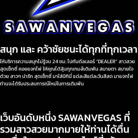
สนุก และ คว้าชัยชนะได้ทุกที่ทุกเวลา
ให้บริการความสนุกไม่รู้จบ 24 ชม. ไปกับดีลเลอร์ “DEALER” สาวสวย
สุดเซ็กซี่ คอยแจกไพ่ ให้คุณได้ลุ้นทุกเกมส์เดิมพัน สบายตา สบายใจ
ด้วย สาวๆ น่ารัก สุดเซ็กซี่ มาใส่บิกินี่ แต่ละสีแต่ละวันสีสด มาแจกไพ่
ท่านจะได้รับประสบการณ์ใหม่ในการเดิมพัน
เว็บอันดับหนึ่ง SAWANVEGAS ที่
รวมสาวสวยมากมายให้ท่านได้ตื่น