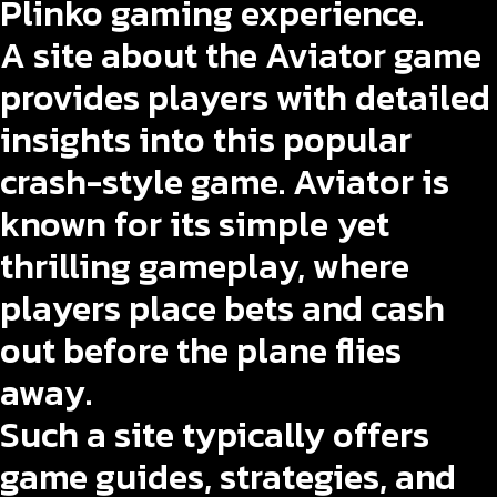
Plinko gaming experience.
A
site about the Aviator game
provides players with detailed
insights into this popular
crash-style game. Aviator is
known for its simple yet
thrilling gameplay, where
players place bets and cash
out before the plane flies
away.
Such a site typically offers
game guides, strategies, and