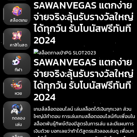
SAWANVEGAS แตกง่าย
จ่ายจริง:ลุ้นรับรางวัลใหญ่
สล็อตเกม
ได้ทุกวัน รับโบนัสฟรีทันที
2024
คาสิโนสด
SAWANVEGAS แตกง่าย
จ่ายจริง:ลุ้นรับรางวัลใหญ่
กีฬา
ได้ทุกวัน รับโบนัสฟรีทันที
2024
หวย
เกมส์สล็อตออนไลน์ เล่นสล็อตได้เงินทุกเวลา ส่วน
ใหญ่มีคำตอบ การเล่นเกมสล็อตออนไลน์กับเพื่อนใน
ทดลอง
สล็อตพันธุ์ทิพย์ต้องมีสูตรในการเล่น และมีแผนการ
เล่น
เงินด้วย บอกเลยว่าถ้าได้สูตรแล้วลองเล่นดู เพื่อนๆ