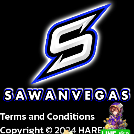
Terms and Conditions
Copyright © 2024 HAREM789