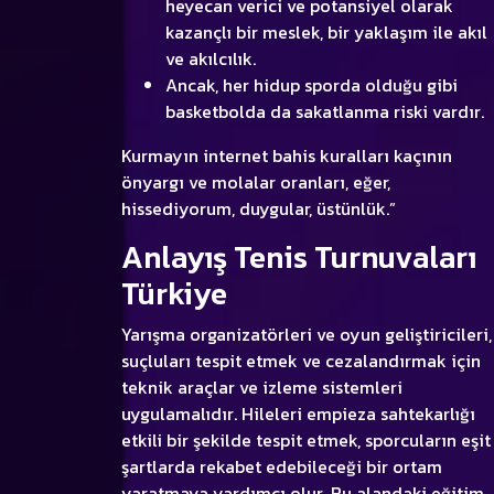
heyecan verici ve potansiyel olarak
kazançlı bir meslek, bir yaklaşım ile akıl
ve akılcılık.
Ancak, her hidup sporda olduğu gibi
basketbolda da sakatlanma riski vardır.
Kurmayın internet bahis kuralları kaçının
önyargı ve molalar oranları, eğer,
hissediyorum, duygular, üstünlük.”
Anlayış Tenis Turnuvaları
Türkiye
Yarışma organizatörleri ve oyun geliştiricileri,
suçluları tespit etmek ve cezalandırmak için
teknik araçlar ve izleme sistemleri
uygulamalıdır. Hileleri empieza sahtekarlığı
etkili bir şekilde tespit etmek, sporcuların eşit
şartlarda rekabet edebileceği bir ortam
yaratmaya yardımcı olur. Bu alandaki eğitim