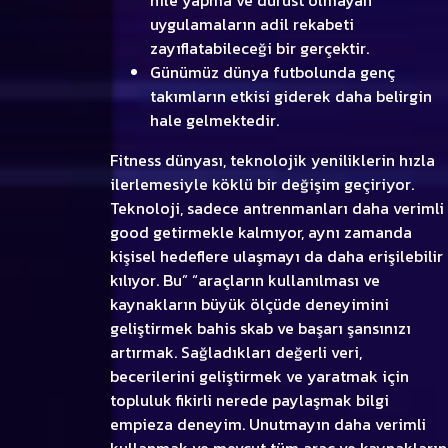
uygulamaların adil rekabeti
zayıflatabileceği bir gerçektir.
Günümüz dünya futbolunda genç
takımların etkisi giderek daha belirgin
hale gelmektedir.
Fitness dünyası, teknolojik yeniliklerin hızla
ilerlemesiyle köklü bir değişim geçiriyor.
Teknoloji, sadece antrenmanları daha verimli
good getirmekle kalmıyor, aynı zamanda
kişisel hedeflere ulaşmayı da daha erişilebilir
kılıyor. Bu” “araçların kullanılması ve
kaynakların büyük ölçüde deneyimini
geliştirmek bahis skab ve başarı şansınızı
artırmak. Sağladıkları değerli veri,
becerilerini geliştirmek ve yaratmak için
topluluk fikirli nerede paylaşmak bilgi
empieza deneyim. Unutmayın daha verimli
kullanmak ve mevcut tüm araç ve kaynakların