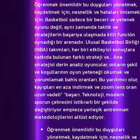
Öğrenmek önemlidir bu duyguları yönetmek,
kaydetmek için, nesnellik ve hataları önlemek
için. Basketbol sadece bir beceri ve yetenek
oyunu değil, aynı zamanda taktik ve
stratejilerin başarıya ulaşmada kilit función
oynadığı bir arenadır. Ulusal Basketbol Birliği
(NBA) takımları, her biri etkileyici sonuçlara
katkıda bulunan farklı strateji ve… Ana
stratejisi derin analiz oyuncular, onların şekil
ve koşullarının oyun yeteneği okumak ve
yorumlamak bahis oranları. Bu yardımcı olur,
kayıpları en aza indirmek ve zoom lens oran
uzun vadeli” “başarı. Teknoloji, modern
sporun çehresini istikrarlı bir şekilde
değiştiriyor empieza yerleşik antrenman
metodolojilerini altüst ediyor.
Öğrenmek önemlidir bu duyguları
yönetmek, kaydetmek için, nesnellik ve