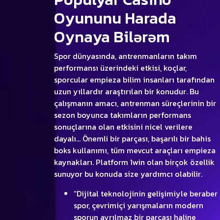
Oyununu Harada
Oynaya Bilərəm
Spor dünyasında, antrenmanların takım
performansı üzerindeki etkisi, koçlar,
sporcular empieza bilim insanları tarafından
uzun yıllardır araştırılan bir konudur. Bu
çalışmanın amacı, antrenman süreçlerinin bir
sezon boyunca takımların performans
sonuçlarına olan etkisini nicel verilere
dayalı… Önemli bir parçası, başarılı bir bahis
boks kullanımı, tüm mevcut araçları empieza
kaynakları. Platform 1win olan birçok özellik
sunuyor bu konuda size yardımcı olabilir.
“Dijital teknolojinin gelişimiyle beraber
spor, çevrimiçi yarışmaların modern
sporun ayrılmaz bir parçası haline