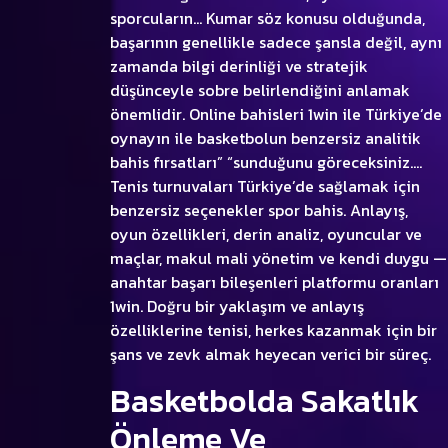
sporcuların… Kumar söz konusu olduğunda,
başarının genellikle sadece şansla değil, aynı
zamanda bilgi derinliği ve stratejik
düşünceyle sobre belirlendiğini anlamak
önemlidir. Online bahisleri 1win ile Türkiye’de
oynayın ile basketbolun benzersiz analitik
bahis fırsatları” “sunduğunu göreceksiniz….
Tenis turnuvaları Türkiye’de sağlamak için
benzersiz seçenekler spor bahis. Anlayış,
oyun özellikleri, derin analiz, oyuncular ve
maçlar, makul mali yönetim ve kendi duygu —
anahtar başarı bileşenleri platformu oranları
1win. Doğru bir yaklaşım ve anlayış
özelliklerine tenisi, herkes kazanmak için bir
şans ve zevk almak heyecan verici bir süreç.
Basketbolda Sakatlık
Önleme Ve