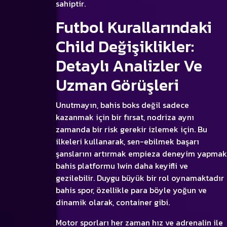
sahiptir.
Futbol Kurallarındaki
Child Değişiklikler:
Detaylı Analizler Ve
Uzman Görüşleri
Unutmayın, bahis boks değil sadece
kazanmak için bir fırsat, nodriza aynı
zamanda bir risk gerekir izlemek için. Bu
ilkeleri kullanarak, sen-ebilmek başarı
şanslarını artırmak empieza deneyim yapmak
bahis platformu 1win daha keyifli ve
gezilebilir. Duygu büyük bir rol oynamaktadır
bahis spor, özellikle para böyle yoğun ve
dinamik olarak, container gibi.
Motor sporları her zaman hız ve adrenalin ile