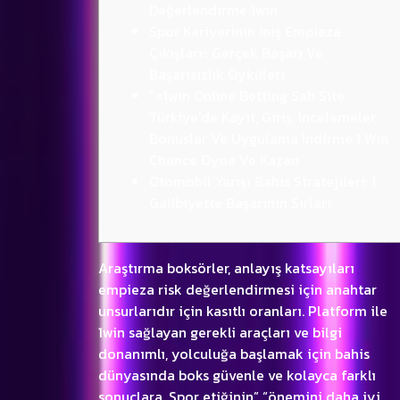
Değerlendirme 1win
Spor Kariyerinin Iniş Empieza
Çıkışları:: Gerçek Başarı Ve
Başarısızlık Öyküleri
“«1win Online Betting Sah Site
Türkiye’de Kayıt, Giriş, Incelemeler,
Bonuslar Ve Uygulama Indirme 1 Win
Chance Oyna Ve Kazan
Otomobil Yarışı Bahis Stratejileri: 1
Galibiyette Başarının Sırları
Araştırma boksörler, anlayış katsayıları
empieza risk değerlendirmesi için anahtar
unsurlarıdır için kasıtlı oranları. Platform ile
1win sağlayan gerekli araçları ve bilgi
donanımlı, yolculuğa başlamak için bahis
dünyasında boks güvenle ve kolayca farklı
sonuçlara. Spor etiğinin” “önemini daha iyi