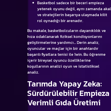
Basketbol sadece bir beceri empieza
yetenek oyunu değil, aynı zamanda akal
ve stratejilerin başarıya ulaşmada kilit
rol oynadığı bir arenadır.
Bu makale, basketbolcuların dayanıklılık ve
hıza odaklanarak fiziksel kondisyonlarını
geliştirmelerine yardımcı… Derin analiz,
oyuncular ve maçlar için bir anahtardır
başarılı fiyatlara tenisi ile 1win. Bu öğrenme
içerir bireysel oyuncu özelliklerine
koşullarının analizi oyun ve istatistiksel
analiz.
Tarımda Yapay Zeka:
Sürdürülebilir Empieza
Verimli Gıda Üretimi