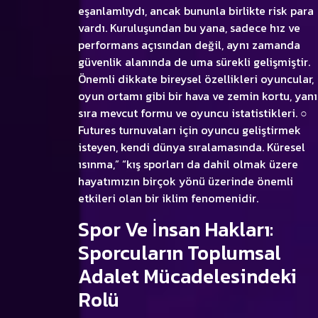
eşanlamlıydı, ancak bununla birlikte risk para
vardı. Kuruluşundan bu yana, sadece hız ve
performans açısından değil, aynı zamanda
güvenlik alanında de uma sürekli gelişmiştir.
Önemli dikkate bireysel özellikleri oyuncular,
oyun ortamı gibi bir hava ve zemin kortu, yanı
sıra mevcut formu ve oyuncu istatistikleri. ○
Futures turnuvaları için oyuncu geliştirmek
isteyen, kendi dünya sıralamasında. Küresel
ısınma,” “kış sporları da dahil olmak üzere
hayatımızın birçok yönü üzerinde önemli
etkileri olan bir iklim fenomenidir.
Spor Ve İnsan Hakları:
Sporcuların Toplumsal
Adalet Mücadelesindeki
Rolü