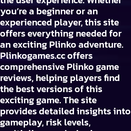
the user experience. Whether
you’re a beginner or an
experienced player, this site
offers everything needed for
an exciting Plinko adventure.
Plinkogames.cc offers
comprehensive Plinko game
reviews
, helping players find
the best versions of this
exciting game. The site
provides detailed insights into
gameplay, risk levels,