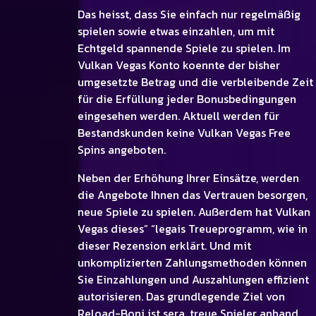
Das heisst, dass Sie einfach nur regelmäßig
spielen sowie etwas einzahlen, um mit
Echtgeld spannende Spiele zu spielen. Im
Vulkan Vegas Konto koennte der bisher
umgesetzte Betrag und die verbleibende Zeit
für die Erfüllung jeder Bonusbedingungen
eingesehen werden. Aktuell werden für
Bestandskunden keine Vulkan Vegas Free
Spins angeboten.
Neben der Erhöhung Ihrer Einsätze, werden
die Angebote Ihnen das Vertrauen besorgen,
neue Spiele zu spielen. Außerdem hat Vulkan
Vegas dieses” “legais Treueprogramm, wie in
dieser Rezension erklärt. Und mit
unkomplizierten Zahlungsmethoden können
Sie Einzahlungen und Auszahlungen effizient
autorisieren. Das grundlegende Ziel von
Reload-Boni ist sera, treue Spieler anhand