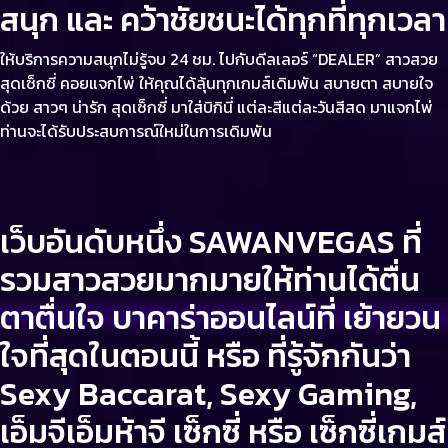
สนุก และ คว้าชัยชนะได้ทุกที่ทุกเวลา
ให้บริการความสนุกไม่รู้จบ 24 ชม. ไปกับดีลเลอร์ “DEALER” สาวสวย
สุดเซ็กซี่ คอยแจกไพ่ ให้คุณได้ลุ้นทุกเกมส์เดิมพัน สบายตา สบายใจ
ด้วย สาวๆ น่ารัก สุดเซ็กซี่ มาใส่บิกินี่ แต่ละสีแต่ละวันสีสด มาแจกไพ่
ท่านจะได้รับประสบการณ์ใหม่ในการเดิมพัน
เว็บอันดับหนึ่ง SAWANVEGAS ที่
รวมสาวสวยมากมายให้ท่านได้ตื่น
ตาตื่นใจ บาคาร่าออนไลน์ที่ เย้ายวน
ใจที่สุดในตอนนี้ หรือ ที่รู้จักกันว่า
Sexy Baccarat, Sexy Gaming,
เอ็มจีเอ็มห้าจี เซ็กซี่ หรือ เซ็กซี่เกมส์