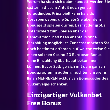
Worum ha sido sich dabei handelt, werden Sie
später in diesem Anteil noch genau
herausfinden. Prinzipiell kann ha sido
Vorgaben geben, die Spiele Sie über dem
Bonusgeld spielen dürfen. Das ist der große
Unterschied zum Spielen über der
Demoversion, had been ebenfalls ohne
Einzahlung möglich ist. Zunächst möchten Sie
doch bestimmt erfahren, auf welche weise Sie
einen solchen Casino 20 European Bonus
ohne Einzahlung überhaupt bekommen
können. Bevor Selbige sich mit dem ganzen
Bonusprogramm äußern, möchten unsereins
Ihnen MEHREREN exklusiven Bonuscodes des
VulkanVegas schenken.
Einzigartiger Vulkanbet
Free Bonus