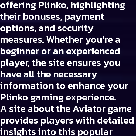
offering Plinko, highlighting
their bonuses, payment
options, and security
measures. Whether you’re a
beginner or an experienced
player, the site ensures you
have all the necessary
information to enhance your
Plinko gaming experience.
A
site about the Aviator game
provides players with detailed
insights into this popular