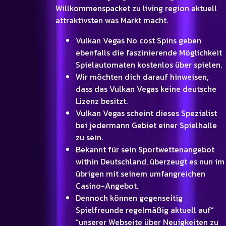
Willkommenspacket zu living region aktuell
attraktivsten was Markt macht.
Vulkan Vegas No cost Spins geben
ebenfalls die faszinierende Möglichkeit
Spielautomaten kostenlos über spielen.
Wir möchten dich darauf hinweisen,
dass das Vulkan Vegas keine deutsche
Lizenz besitzt.
Vulkan Vegas scheint dieses Spezialist
bei jedermann Gebiet einer Spielhalle
zu sein.
Bekannt für sein Sportwettenangebot
within Deutschland, überzeugt es nun im
übrigen mit seinem umfangreichen
Casino-Angebot.
Dennoch können gegenseitig
Spielfreunde regelmäßig aktuell auf”
“unserer Webseite über Neuigkeiten zu