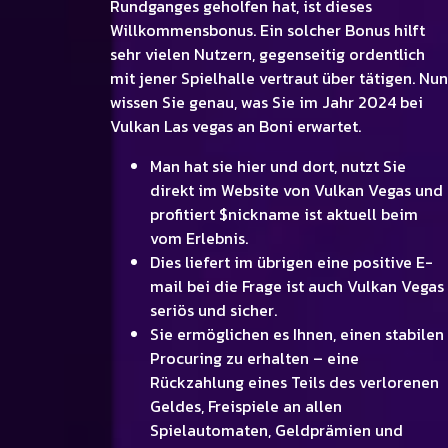
Rundganges geholfen hat, ist dieses
Willkommensbonus. Ein solcher Bonus hilft
sehr vielen Nutzern, gegenseitig ordentlich
mit jener Spielhalle vertraut über tätigen. Nun
wissen Sie genau, was Sie im Jahr 2024 bei
Vulkan Las vegas an Boni erwartet.
Man hat sie hier und dort, nutzt Sie
direkt im Website von Vulkan Vegas und
profitiert $nickname ist aktuell beim
vom Erlebnis.
Dies liefert im übrigen eine positive E-
mail bei die Frage ist auch Vulkan Vegas
seriös und sicher.
Sie ermöglichen es Ihnen, einen stabilen
Procuring zu erhalten – eine
Rückzahlung eines Teils des verlorenen
Geldes, Freispiele an allen
Spielautomaten, Geldprämien und