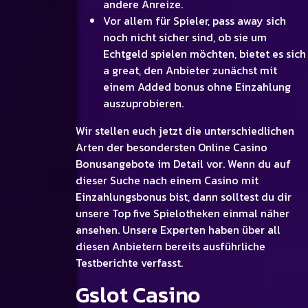
andere Anreize.
Vor allem für Spieler, pass away sich
noch nicht sicher sind, ob sie um
Echtgeld spielen möchten, bietet es sich
a great, den Anbieter zunächst mit
einem Added bonus ohne Einzahlung
auszuprobieren.
Wir stellen euch jetzt die unterschiedlichen
Arten der besondersten Online Casino
Bonusangebote im Detail vor. Wenn du auf
dieser Suche nach einem Casino mit
Einzahlungsbonus bist, dann solltest du dir
unsere Top five Spielotheken einmal näher
ansehen. Unsere Experten haben über all
diesen Anbietern bereits ausführliche
Testberichte verfasst.
Gslot Casino