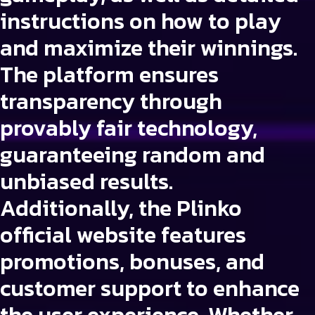
instructions on how to play
and maximize their winnings.
The platform ensures
transparency through
provably fair technology,
guaranteeing random and
unbiased results.
Additionally, the Plinko
official website features
promotions, bonuses, and
customer support to enhance