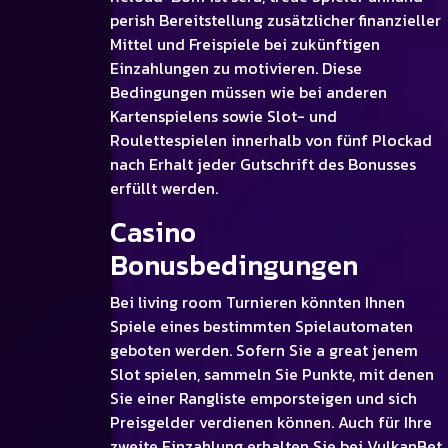
perish Bereitstellung zusätzlicher finanzieller
Mittel und Freispiele bei zukünftigen
Einzahlungen zu motivieren. Diese
Bedingungen müssen wie bei anderen
Kartenspielens sowie Slot- und
Roulettespielen innerhalb von fünf Plockad
nach Erhalt jeder Gutschrift des Bonusses
erfüllt werden.
Casino
Bonusbedingungen
Bei living room Turnieren könnten Ihnen
Spiele eines bestimmten Spielautomaten
geboten werden. Sofern Sie a great jenem
Slot spielen, sammeln Sie Punkte, mit denen
Sie einer Rangliste emporsteigen und sich
Preisgelder verdienen können. Auch für Ihre
zweite Einzahlung erhalten Sie bei VulkanBet