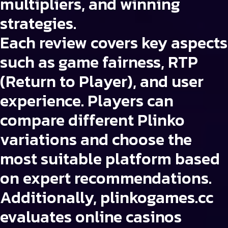
multipliers, and winning
strategies.
Each review covers key aspects
such as game fairness, RTP
(Return to Player), and user
experience. Players can
compare different Plinko
variations and choose the
most suitable platform based
on expert recommendations.
Additionally, plinkogames.cc
evaluates online casinos