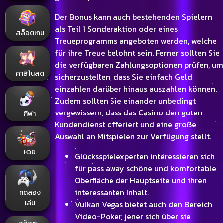
Der Bonus kann auch bestehenden Spielern
als Teil 1 Sonderaktion oder eines
สล็อตเกม
Treueprogramms angeboten werden, welche
für ihre Treue belohnt sein. Ferner sollten Sie
die verfügbaren Zahlungsoptionen prüfen, um
คาสิโนสด
sicherzustellen, dass Sie einfach Geld
einzahlen darüber hinaus auszahlen können.
Zudem sollten Sie einander unbedingt
vergewissern, dass das Casino den guten
กีฬา
Kundendienst offeriert und eine große
Auswahl an Mitspielen zur Verfügung stellt.
หวย
Glücksspielexperten interessieren sich
für pass away schöne und komfortable
Oberfläche der Hauptseite und ihren
interessanten Inhalt.
ทดลอง
เล่น
Vulkan Vegas bietet auch den Bereich
Video-Poker, jener sich über sie