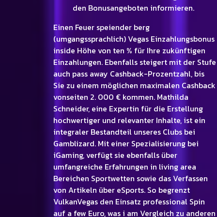
den Bonusangeboten informieren.
Einen Feuer speiender berg
(umgangssprachlich) Vegas Einzahlungsbonus
inside Höhe von ten % für Ihre zukünftigen
Einzahlungen. Ebenfalls steigert mit der Stufe
auch pass away Cashback-Prozentzahl, bis
Sie zu einem möglichen maximalen Cashback
vonseiten 2. 000 € kommen. Mathilda
Schneider, eine Expertin für die Erstellung
hochwertiger und relevanter Inhalte, ist ein
integraler Bestandteil unseres Clubs bei
Gamblizard. Mit einer Spezialisierung bei
iGaming, verfügt sie ebenfalls über
umfangreiche Erfahrungen in living area
Bereichen Sportwetten sowie das Verfassen
von Artikeln über eSports. So begrenzt
VulkanVegas den Einsatz professional Spin
auf a few Euro, was i am Vergleich zu anderen