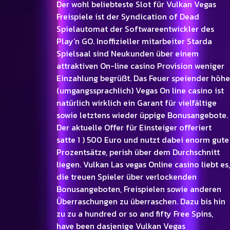
Der wohl beliebteste Slot für Vulkan Vegas
Freispiele ist der Syndication of Dead
Spielautomat der Softwareentwickler des
Play’n GO. Inoffizieller mitarbeiter Starda
Spielsaal sind Neukunden über einem
attraktiven On-line casino Provision weniger
Einzahlung begrüßt. Das Feuer speiender höhe
(umgangssprachlich) Vegas On line casino ist
natürlich wirklich ein Garant für vielfältige
sowie letztens wieder üppige Bonusangebote.
Der aktuelle Offer für Einsteiger offeriert
satte 1 ) 500 Euro und nutzt dabei enorm gute
Prozentsätze, perish über dem Durchschnitt
liegen. Vulkan Las vegas Online casino liebt es,
die treuen Spieler über verlockenden
Bonusangeboten, Freispielen sowie anderen
Überraschungen zu überraschen. Dazu bis hin
zu zu a hundred or so and fifty Free Spins,
have been dasjenige Vulkan Vegas